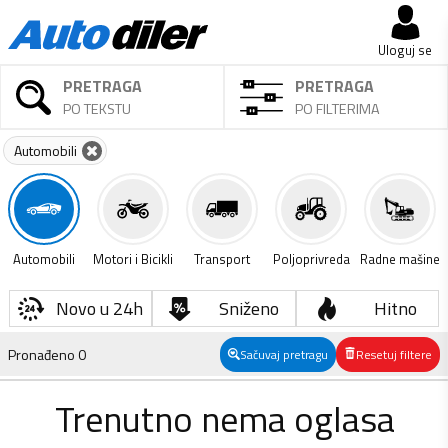
Uloguj se
PRETRAGA
PRETRAGA
PO TEKSTU
PO FILTERIMA
Automobili
Automobili
Motori i Bicikli
Transport
Poljoprivreda
Radne mašine
Novo u 24h
Sniženo
Hitno
Pronađeno
0
Sačuvaj pretragu
Resetuj filtere
Trenutno nema oglasa