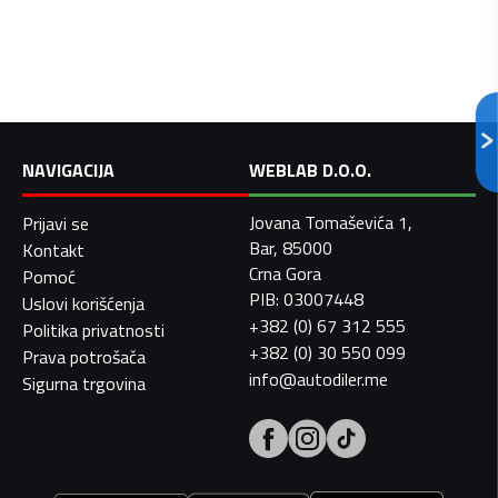
NAVIGACIJA
WEBLAB D.O.O.
Jovana Tomaševića 1,
Prijavi se
Bar, 85000
Kontakt
Crna Gora
Pomoć
PIB: 03007448
Uslovi korišćenja
+382 (0) 67 312 555
Politika privatnosti
+382 (0) 30 550 099
Prava potrošača
info@autodiler.me
Sigurna trgovina