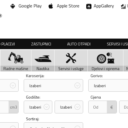
Google Play
Apple Store
AppGallery
 PLACEVI
ZASTUPNICI
AUTO OTPADI
SERVISI I U
Radne mašine
Nautika
Servisi i usluge
Djelovi i oprema
Karoserija:
Gorivo:
Izaberi
Izaberi
Godište:
Cijena
€
cm3
Izaberi
Izaberi
Sortiraj: