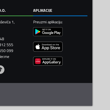
.O.
APLIKACIJE
ševića 1,
Preuzmi aplikaciju
:
448
 312 555
 550 099
ler.me