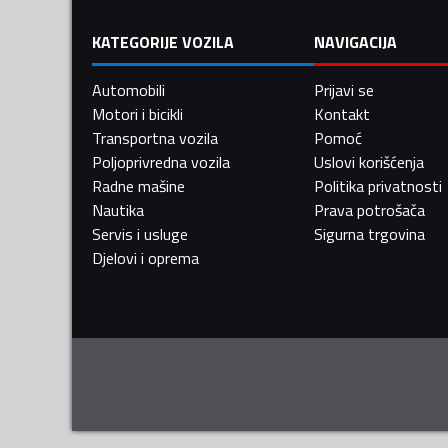
KATEGORIJE VOZILA
NAVIGACIJA
Automobili
Prijavi se
Motori i bicikli
Kontakt
Transportna vozila
Pomoć
Poljoprivredna vozila
Uslovi korišćenja
Radne mašine
Politika privatnosti
Nautika
Prava potrošača
Servis i usluge
Sigurna trgovina
Djelovi i oprema