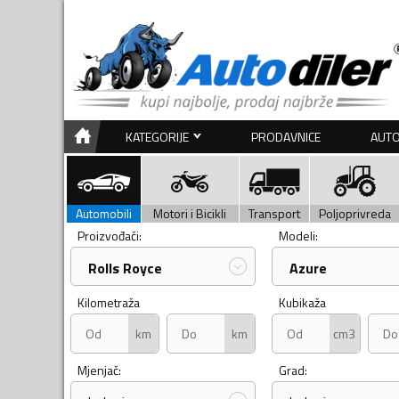
KATEGORIJE
PRODAVNICE
AUTO
Automobili
Motori i Bicikli
Transport
Poljoprivreda
Proizvođači:
Modeli:
Rolls Royce
Azure
Kilometraža
Kubikaža
km
km
cm3
Mjenjač:
Grad: