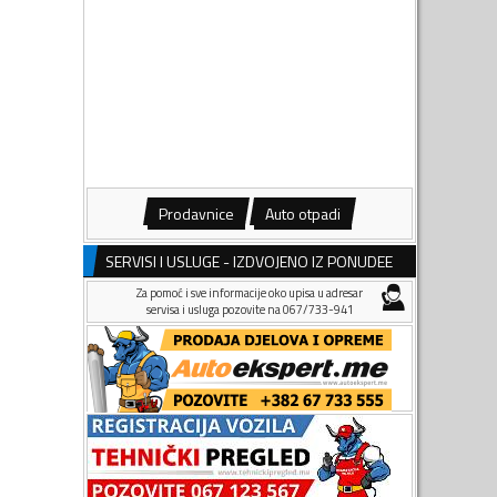
Prodavnice
Auto otpadi
SERVISI I USLUGE - IZDVOJENO IZ PONUDEE
Za pomoć i sve informacije oko upisa u adresar
servisa i usluga pozovite na 067/733-941