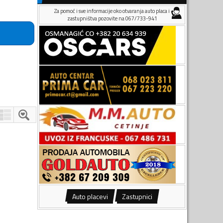
Za pomoć i sve informacije oko otvaranja auto placa i
zastupništva pozovite na 067/733-941
Auto placevi
Zastupnici