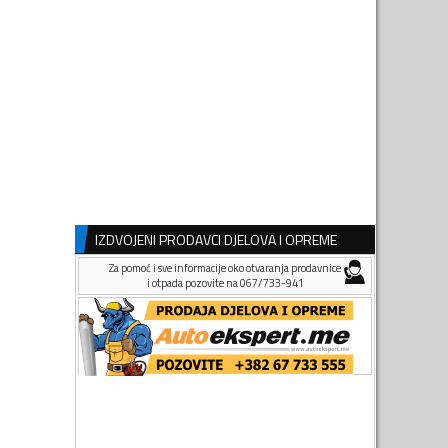
IZDVOJENI PRODAVCI DJELOVA I OPREME
Za pomoć i sve informacije oko otvaranja prodavnice
i otpada pozovite na 067/733-941