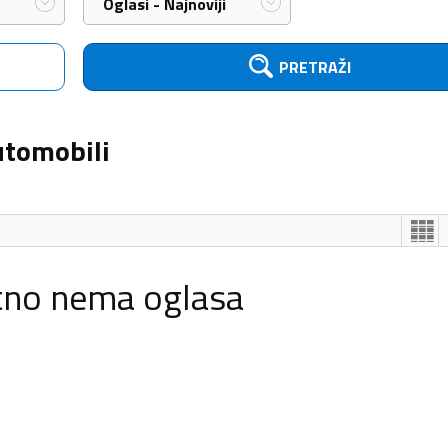
Oglasi - Najnoviji
PRETRAŽI
utomobili
tno nema oglasa