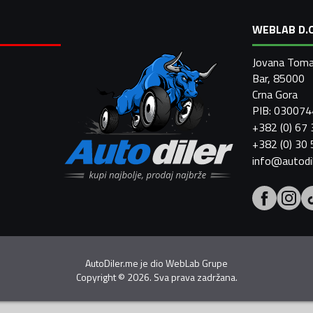
WEBLAB D.O
Jovana Toma
Bar, 85000
Crna Gora
PIB: 03007
+382 (0) 67
+382 (0) 30
info@autodi
AutoDiler.me je dio
WebLab Grupe
Copyright
©
2026. Sva prava zadržana.