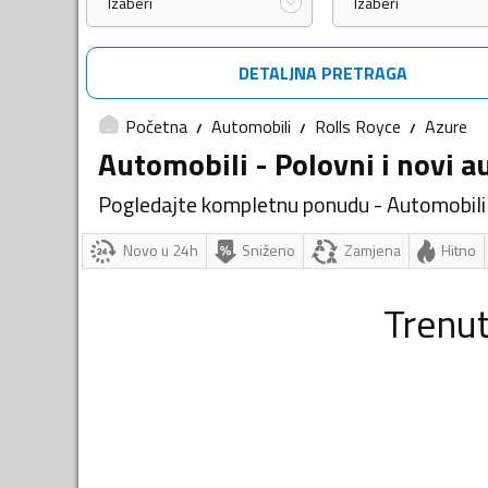
Izaberi
Izaberi
DETALJNA PRETRAGA
Početna
Automobili
Rolls Royce
Azure
Automobili - Polovni i novi a
Pogledajte kompletnu ponudu - Automobili
Novo u 24h
Sniženo
Zamjena
Hitno
Trenu