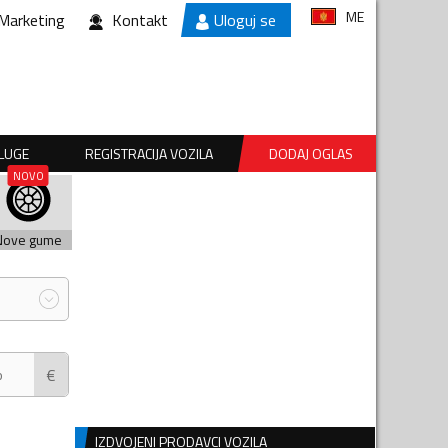
ME
Marketing
Kontakt
Uloguj se
SLUGE
REGISTRACIJA VOZILA
DODAJ OGLAS
Nove gume
€
IZDVOJENI PRODAVCI VOZILA