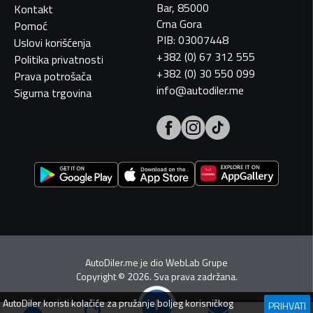
Bar, 85000
Kontakt
Crna Gora
Pomoć
PIB: 03007448
Uslovi korišćenja
+382 (0) 67 312 555
Politika privatnosti
+382 (0) 30 550 099
Prava potrošača
info@autodiler.me
Sigurna trgovina
AutoDiler.me je dio
WebLab Grupe
Copyright
©
2026. Sva prava zadržana.
AutoDiler
koristi kolačiće za pružanje boljeg korisničkog
PRIHVATI