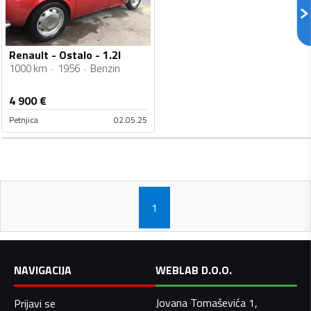
Renault - Ostalo - 1.2l
1000 km
1956
Benzin
4 900
€
Petnjica
02.05.25
1
NAVIGACIJA
WEBLAB D.O.O.
Jovana Tomaševića 1,
Prijavi se