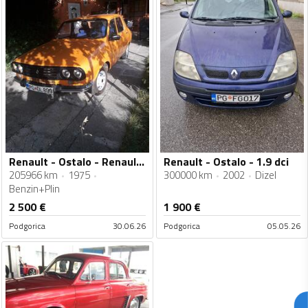
Renault - Ostalo - Renault 12 TL
Renault - Ostalo - 1.9 dci
205966 km
1975
300000 km
2002
Dizel
Benzin+Plin
2 500
€
1 900
€
Podgorica
30.06.26
Podgorica
05.05.26