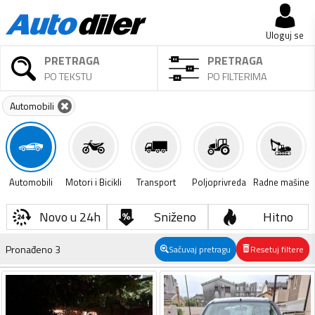
Uloguj se
PRETRAGA
PRETRAGA
PO TEKSTU
PO FILTERIMA
Automobili
Automobili
Motori i Bicikli
Transport
Poljoprivreda
Radne mašine
Novo u 24h
Sniženo
Hitno
Pronađeno
3
Sačuvaj pretragu
Resetuj filtere