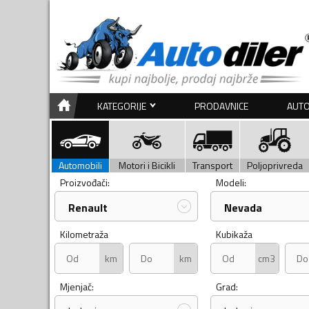
KATEGORIJE
PRODAVNICE
AUTO
Automobili
Motori i Bicikli
Transport
Poljoprivreda
Proizvođači:
Modeli:
Renault
Nevada
Kilometraža
Kubikaža
km
km
cm3
Mjenjač:
Grad: