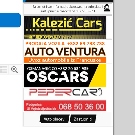
Za pomoć i sve informacije oko otvaranja auto placa i
zastupništva pozovite na 067/733-941
Auto placevi
Zastupnici