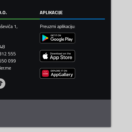
.O.
APLIKACIJE
ševića 1,
Preuzmi aplikaciju
:
448
 312 555
 550 099
ler.me