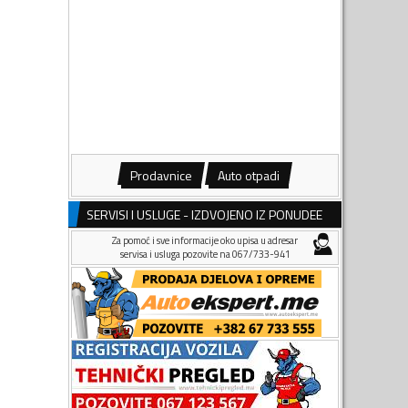
Prodavnice
Auto otpadi
SERVISI I USLUGE - IZDVOJENO IZ PONUDEE
Za pomoć i sve informacije oko upisa u adresar
servisa i usluga pozovite na 067/733-941