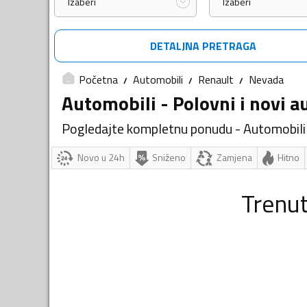
Izaberi
Izaberi
DETALJNA PRETRAGA
Početna
Automobili
Renault
Nevada
Automobili - Polovni i novi a
Pogledajte kompletnu ponudu - Automobili
Novo u 24h
Sniženo
Zamjena
Hitno
Trenu