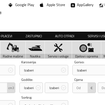
Google Play
Apple Store
AppGallery
 PLACEVI
ZASTUPNICI
AUTO OTPADI
SERVISI I U
Radne mašine
Nautika
Servisi i usluge
Djelovi i oprema
Karoserija:
Gorivo:
Izaberi
Izaberi
Godište:
Cijena
€
cm3
Izaberi
Izaberi
Sortiraj: