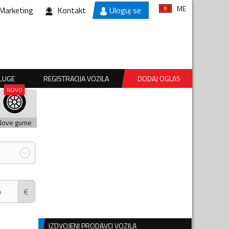
ME
Marketing
Kontakt
Uloguj se
SLUGE
REGISTRACIJA VOZILA
DODAJ OGLAS
Nove gume
€
IZDVOJENI PRODAVCI VOZILA