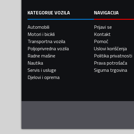
KATEGORIJE VOZILA
NAVIGACIJA
Automobili
Prijavi se
Motori i bicikli
Kontakt
Transportna vozila
Pomoć
Poljoprivredna vozila
Uslovi korišćenja
Radne mašine
Politika privatnosti
Nautika
Prava potrošača
Servis i usluge
Sigurna trgovina
Djelovi i oprema