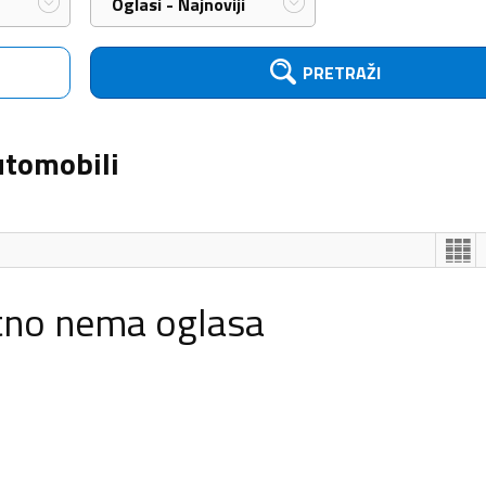
Oglasi - Najnoviji
PRETRAŽI
utomobili
tno nema oglasa