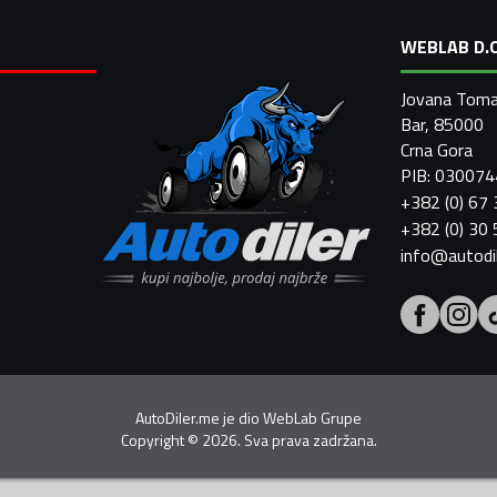
WEBLAB D.O
Jovana Toma
Bar, 85000
Crna Gora
PIB: 03007
+382 (0) 67
+382 (0) 30
info@autodi
AutoDiler.me je dio
WebLab Grupe
Copyright
©
2026. Sva prava zadržana.