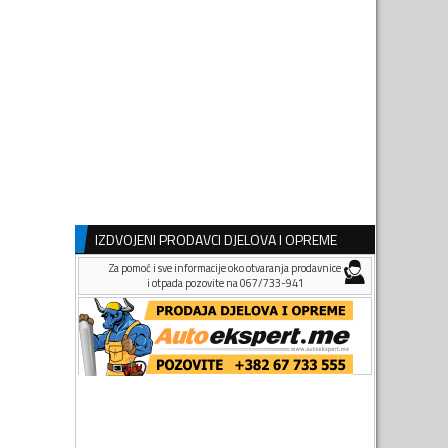
IZDVOJENI PRODAVCI DJELOVA I OPREME
Za pomoć i sve informacije oko otvaranja prodavnice
i otpada pozovite na 067/733-941