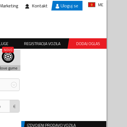
ME
Marketing
Kontakt
Uloguj se
SLUGE
REGISTRACIJA VOZILA
DODAJ OGLAS
Nove gume
€
IZDVOJENI PRODAVCI VOZILA