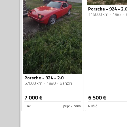
Porsche - 924 - 2,
115000 km
1983
Porsche - 924 - 2.0
57000 km
1980
Benzin
7 000
€
6 500
€
Plav
prije 2 dana
Nikšić