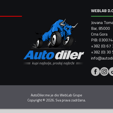
WEBLAB D.O
Jovana Toma
Bar, 85000
Crna Gora
PIB: 03007
+382 (0) 67
+382 (0) 30
info@autodi
AutoDiler.me je dio
WebLab Grupe
Copyright
©
2026. Sva prava zadržana.