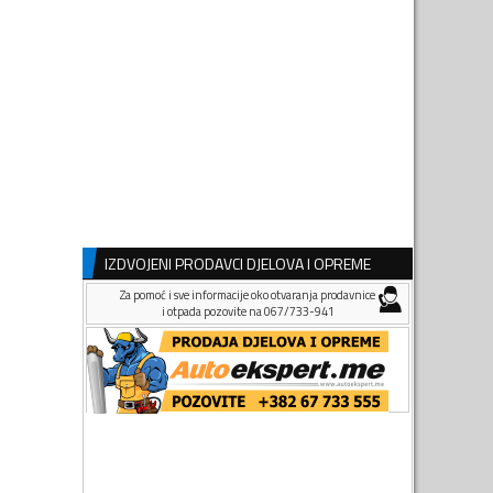
IZDVOJENI PRODAVCI DJELOVA I OPREME
Za pomoć i sve informacije oko otvaranja prodavnice
i otpada pozovite na 067/733-941