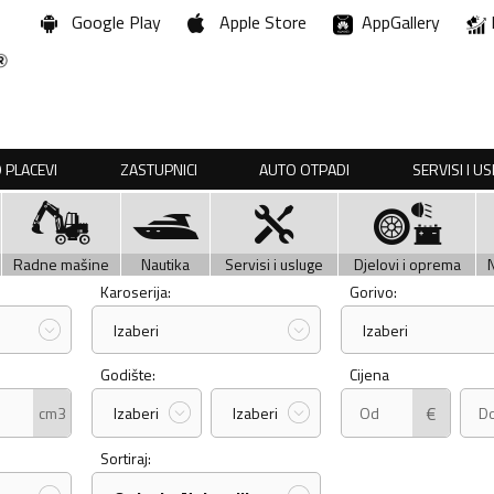
Google Play
Apple Store
AppGallery
 PLACEVI
ZASTUPNICI
AUTO OTPADI
SERVISI I U
Radne mašine
Nautika
Servisi i usluge
Djelovi i oprema
Karoserija:
Gorivo:
Izaberi
Izaberi
Godište:
Cijena
€
cm3
Izaberi
Izaberi
Sortiraj: