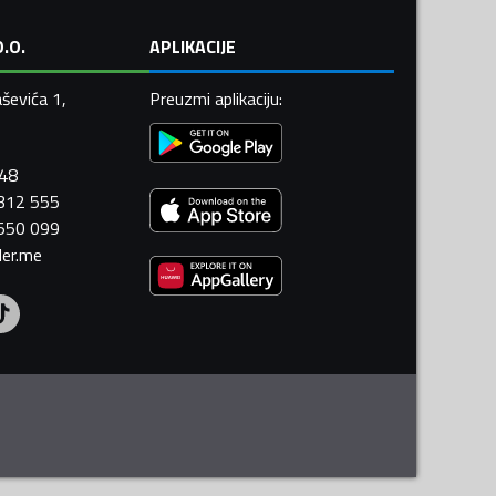
.O.
APLIKACIJE
ševića 1,
Preuzmi aplikaciju
:
448
 312 555
 550 099
ler.me