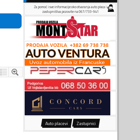
Za pomoć i sve informacije oko otvaranja auto placa i
zastupništva pozovite na 067/733-941
Auto placevi
Zastupnici