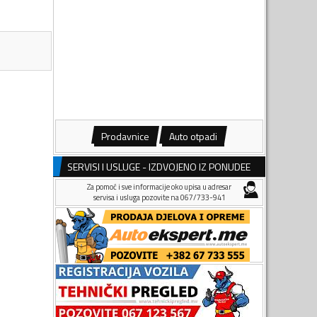
Prodavnice
Auto otpadi
SERVISI I USLUGE - IZDVOJENO IZ PONUDEE
Za pomoć i sve informacije oko upisa u adresar
servisa i usluga pozovite na 067/733-941