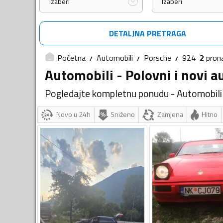
Izaberi
Izaberi
DETALJNA PRETRAGA
Početna
Automobili
Porsche
924
2
pron
Automobili - Polovni i novi a
Pogledajte kompletnu ponudu - Automobili
Novo u 24h
Sniženo
Zamjena
Hitno