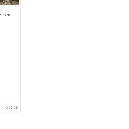
0
Benzin
10.02.26