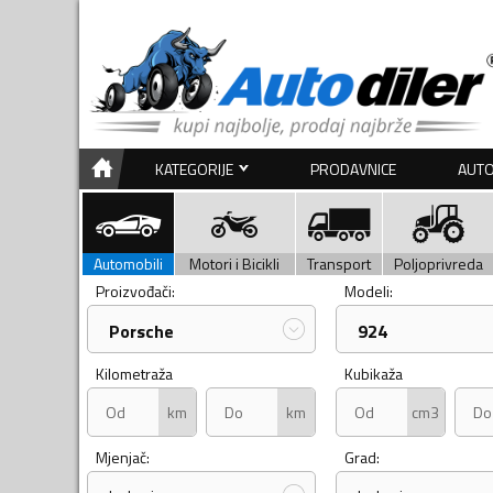
KATEGORIJE
PRODAVNICE
AUTO
Automobili
Motori i Bicikli
Transport
Poljoprivreda
Proizvođači:
Modeli:
Porsche
924
Kilometraža
Kubikaža
km
km
cm3
Mjenjač:
Grad: