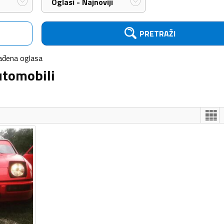
Oglasi - Najnoviji
PRETRAŽI
ađena
oglasa
utomobili