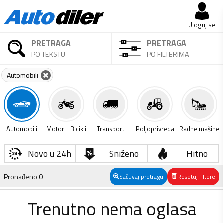
Uloguj se
PRETRAGA
PRETRAGA
PO TEKSTU
PO FILTERIMA
Automobili
Automobili
Motori i Bicikli
Transport
Poljoprivreda
Radne mašine
Novo u 24h
Sniženo
Hitno
Pronađeno
0
Sačuvaj pretragu
Resetuj filtere
Trenutno nema oglasa