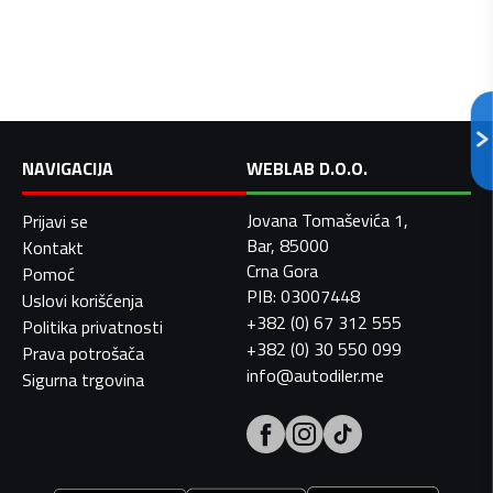
NAVIGACIJA
WEBLAB D.O.O.
Jovana Tomaševića 1,
Prijavi se
Bar, 85000
Kontakt
Crna Gora
Pomoć
PIB: 03007448
Uslovi korišćenja
+382 (0) 67 312 555
Politika privatnosti
+382 (0) 30 550 099
Prava potrošača
info@autodiler.me
Sigurna trgovina