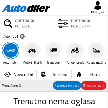
Uloguj se
PRETRAGA
PRETRAGA
PO TEKSTU
PO FILTERIMA
Automobili
Automobili
Motori i Bicikli
Transport
Poljoprivreda
Radne mašine
Novo u 24h
Sniženo
Hitno
Pronađeno
0
Sačuvaj pretragu
Resetuj filtere
Trenutno nema oglasa