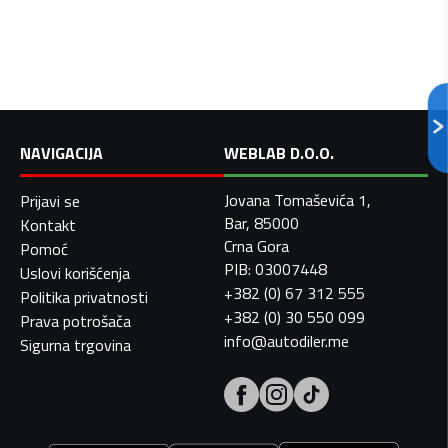
NAVIGACIJA
WEBLAB D.O.O.
Jovana Tomaševića 1,
Prijavi se
Bar, 85000
Kontakt
Crna Gora
Pomoć
PIB: 03007448
Uslovi korišćenja
+382 (0) 67 312 555
Politika privatnosti
+382 (0) 30 550 099
Prava potrošača
info@autodiler.me
Sigurna trgovina