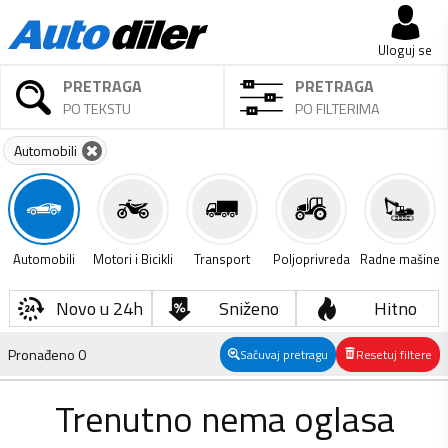
Uloguj se
PRETRAGA
PRETRAGA
PO TEKSTU
PO FILTERIMA
Automobili
Automobili
Motori i Bicikli
Transport
Poljoprivreda
Radne mašine
Novo u 24h
Sniženo
Hitno
Pronađeno
0
Sačuvaj pretragu
Resetuj filtere
Trenutno nema oglasa