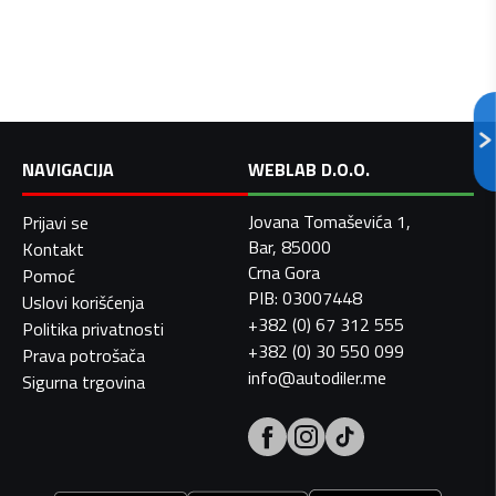
NAVIGACIJA
WEBLAB D.O.O.
Jovana Tomaševića 1,
Prijavi se
Bar, 85000
Kontakt
Crna Gora
Pomoć
PIB: 03007448
Uslovi korišćenja
+382 (0) 67 312 555
Politika privatnosti
+382 (0) 30 550 099
Prava potrošača
info@autodiler.me
Sigurna trgovina