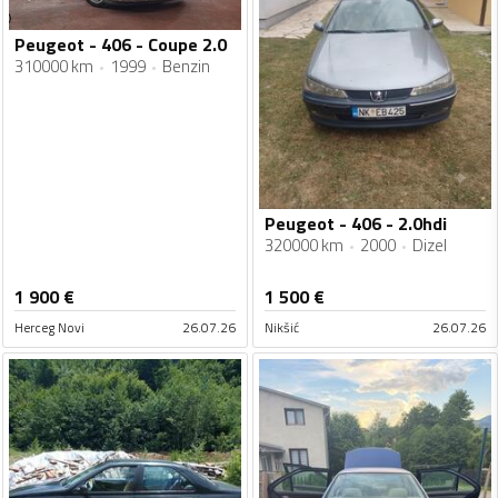
Peugeot - 406 - Coupe 2.0
310000 km
1999
Benzin
Peugeot - 406 - 2.0hdi
320000 km
2000
Dizel
1 900
€
1 500
€
Herceg Novi
26.07.26
Nikšić
26.07.26