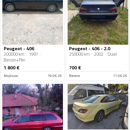
Peugeot - 406
Peugeot - 406 - 2.0
200000 km
1997
250000 km
2002
Dizel
Benzin+Plin
1 800
€
700
€
Mojkovac
19.06.26
Berane
11.06.26