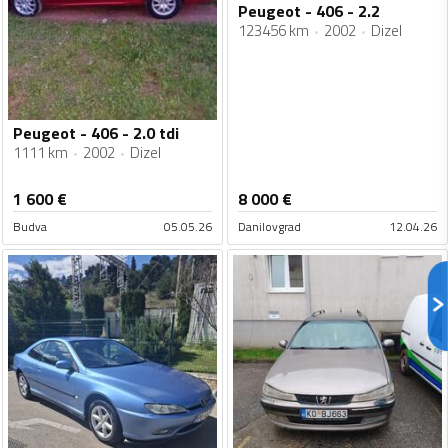
Peugeot - 406 - 2.2
123456 km
2002
Dizel
Peugeot - 406 - 2.0 tdi
1111 km
2002
Dizel
1 600
€
8 000
€
Budva
05.05.26
Danilovgrad
12.04.26