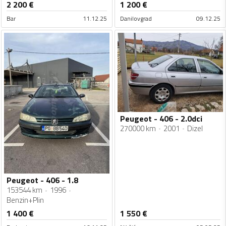
2 200
€
1 200
€
Bar
11.12.25
Danilovgrad
09.12.25
Peugeot - 406 - 2.0dci
270000 km
2001
Dizel
Peugeot - 406 - 1.8
153544 km
1996
Benzin+Plin
1 400
€
1 550
€