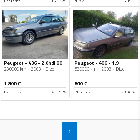
Podgorica
16.11.25
Nikšić
05.05.25
Peugeot - 406 - 2.0hdi 80
Peugeot - 406 - 1.9
230000 km
2003
Dizel
520000 km
2003
Dizel
1 800
€
600
€
Danilovgrad
24.04.25
Obrenovac
28.06.24
1