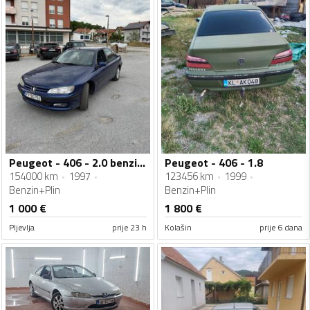
Peugeot - 406 - 2.0 benzin+plin
Peugeot - 406 - 1.8
154000 km
1997
123456 km
1999
Benzin+Plin
Benzin+Plin
1 000
€
1 800
€
Pljevlja
prije 23 h
Kolašin
prije 6 dana