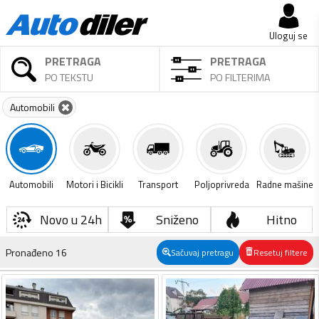
Uloguj se
PRETRAGA
PRETRAGA
PO TEKSTU
PO FILTERIMA
Automobili
Automobili
Motori i Bicikli
Transport
Poljoprivreda
Radne mašine
Novo u 24h
Sniženo
Hitno
Pronađeno
16
Sačuvaj pretragu
Resetuj filtere