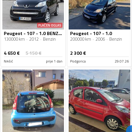
PLAĆEN OGLAS
Peugeot - 107 - 1.0 BENZIN 130.000km AC KLIMA NA IME KUPCA SERVISNA KNJIGA
Peugeot - 107 - 1.0
130000 km
2012
Benzin
200000 km
2006
Benzin
4 650
€
5 150
€
2 300
€
Nikšić
prije 1 dan
Podgorica
29.07.26