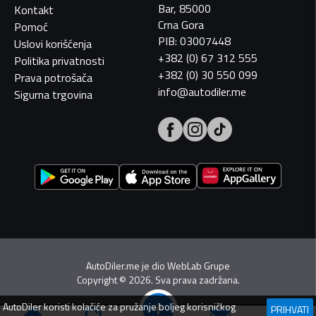
Bar, 85000
Kontakt
Crna Gora
Pomoć
PIB: 03007448
Uslovi korišćenja
+382 (0) 67 312 555
Politika privatnosti
+382 (0) 30 550 099
Prava potrošača
info@autodiler.me
Sigurna trgovina
AutoDiler.me je dio
WebLab Grupe
Copyright
©
2026. Sva prava zadržana.
AutoDiler
koristi kolačiće za pružanje boljeg korisničkog
PRIHVATI