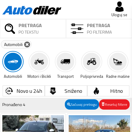
Uloguj se
PRETRAGA
PRETRAGA
PO TEKSTU
PO FILTERIMA
Automobili
Automobili
Motori i Bicikli
Transport
Poljoprivreda
Radne mašine
Novo u 24h
Sniženo
Hitno
Pronađeno
4
Sačuvaj pretragu
Resetuj filtere