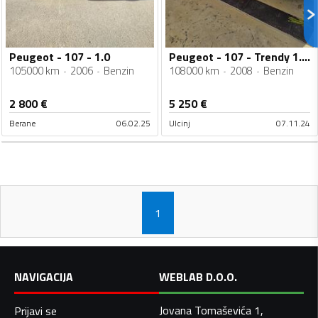
Peugeot - 107 - 1.0
Peugeot - 107 - Trendy 1.0 E
105000 km
2006
Benzin
108000 km
2008
Benzin
2 800
€
5 250
€
Berane
06.02.25
Ulcinj
07.11.24
1
NAVIGACIJA
WEBLAB D.O.O.
Jovana Tomaševića 1,
Prijavi se