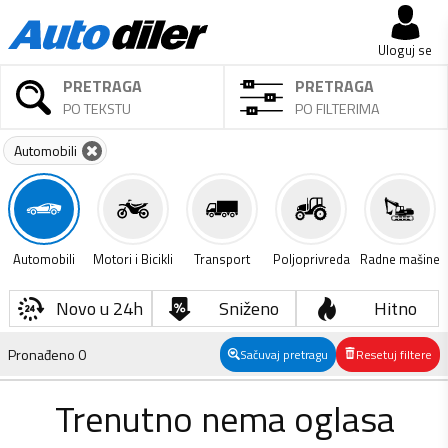
Uloguj se
PRETRAGA
PRETRAGA
PO TEKSTU
PO FILTERIMA
Automobili
Automobili
Motori i Bicikli
Transport
Poljoprivreda
Radne mašine
Novo u 24h
Sniženo
Hitno
Pronađeno
0
Sačuvaj pretragu
Resetuj filtere
Trenutno nema oglasa