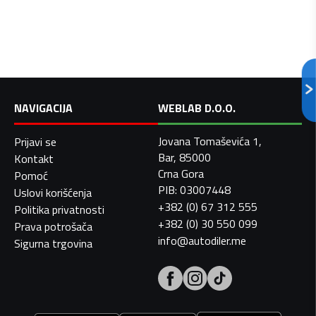
NAVIGACIJA
WEBLAB D.O.O.
Jovana Tomaševića 1,
Prijavi se
Bar, 85000
Kontakt
Crna Gora
Pomoć
PIB: 03007448
Uslovi korišćenja
+382 (0) 67 312 555
Politika privatnosti
+382 (0) 30 550 099
Prava potrošača
info@autodiler.me
Sigurna trgovina