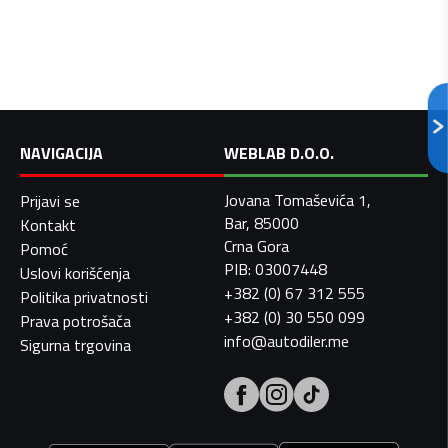
NAVIGACIJA
WEBLAB D.O.O.
Jovana Tomaševića 1,
Prijavi se
Bar, 85000
Kontakt
Crna Gora
Pomoć
PIB: 03007448
Uslovi korišćenja
+382 (0) 67 312 555
Politika privatnosti
+382 (0) 30 550 099
Prava potrošača
info@autodiler.me
Sigurna trgovina