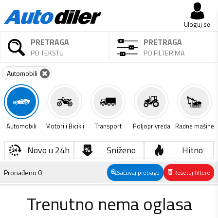
Uloguj se
PRETRAGA
PRETRAGA
PO TEKSTU
PO FILTERIMA
Automobili
Automobili
Motori i Bicikli
Transport
Poljoprivreda
Radne mašine
Novo u 24h
Sniženo
Hitno
Pronađeno
0
Sačuvaj pretragu
Resetuj filtere
Trenutno nema oglasa