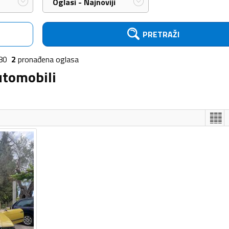
Oglasi - Najnoviji
PRETRAŽI
80
2
pronađena
oglasa
utomobili