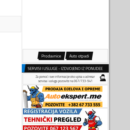
Prodavnice
Auto otpadi
SERVISI I USLUGE - IZDVOJENO IZ PONUDEE
Za pomoć i sve informacije oko upisa u adresar
servisa i usluga pozovite na 067/733-941