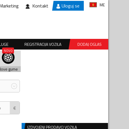
ME
Marketing
Kontakt
Uloguj se
SLUGE
REGISTRACIJA VOZILA
DODAJ OGLAS
Nove gume
€
IZDVOJENI PRODAVCI VOZILA