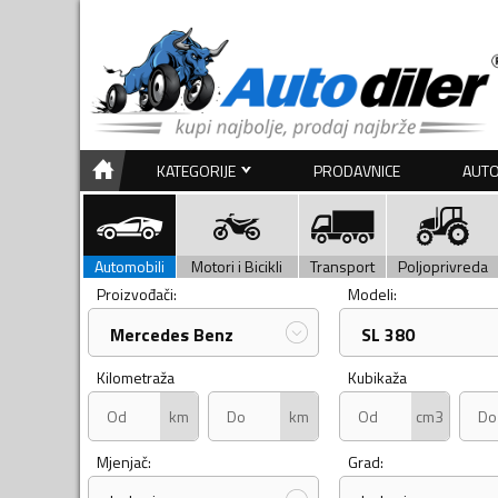
KATEGORIJE
PRODAVNICE
AUTO
Automobili
Motori i Bicikli
Transport
Poljoprivreda
Proizvođači:
Modeli:
Mercedes Benz
SL 380
Kilometraža
Kubikaža
km
km
cm3
Mjenjač:
Grad: