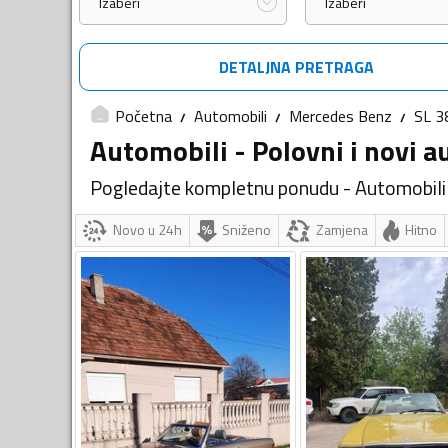
Izaberi
Izaberi
DETALJNA PRETRAGA
Početna
Automobili
Mercedes Benz
SL 3
Automobili - Polovni i novi a
Pogledajte kompletnu ponudu - Automobili
Novo u 24h
Sniženo
Zamjena
Hitno