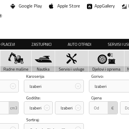
Google Play
Apple Store
AppGallery
 PLACEVI
ZASTUPNICI
AUTO OTPADI
SERVISI I U
Radne mašine
Nautika
Servisi i usluge
Djelovi i oprema
Karoserija:
Gorivo:
Izaberi
Izaberi
Godište:
Cijena
€
cm3
Izaberi
Izaberi
Sortiraj: