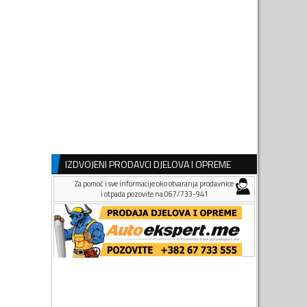
IZDVOJENI PRODAVCI DJELOVA I OPREME
Za pomoć i sve informacije oko otvaranja prodavnice
i otpada pozovite na 067/733-941