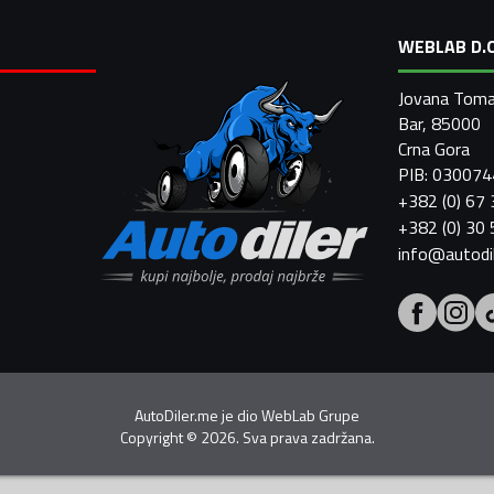
WEBLAB D.O
Jovana Toma
Bar, 85000
Crna Gora
PIB: 03007
+382 (0) 67
+382 (0) 30
info@autodi
AutoDiler.me je dio
WebLab Grupe
Copyright
©
2026. Sva prava zadržana.