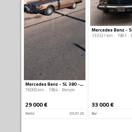
133321 km
1981
Mercedes Benz - SL 380 - 380 sl
76000 km
1984
Benzin
29 000
€
33 000
€
Nikšić
03.07.25
Bar