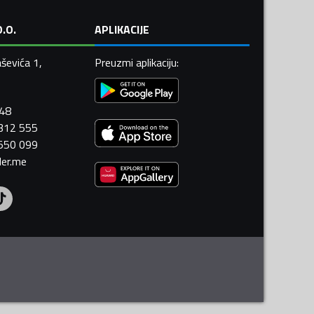
.O.
APLIKACIJE
ševića 1,
Preuzmi aplikaciju
:
448
 312 555
 550 099
ler.me