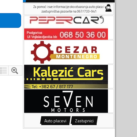
Za pomoć i sve informacije oko otvaranja auto placa i
zastupništva pozovite na 067/733-941
Auto placevi
Zastupnici