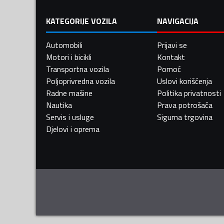
KATEGORIJE VOZILA
NAVIGACIJA
Automobili
Prijavi se
Motori i bicikli
Kontakt
Transportna vozila
Pomoć
Poljoprivredna vozila
Uslovi korišćenja
Radne mašine
Politika privatnosti
Nautika
Prava potrošača
Servis i usluge
Sigurna trgovina
Djelovi i oprema