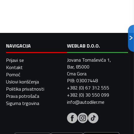
NAVIGACIJA
WEBLAB D.O.O.
Jovana Tomaševića 1,
Prijavi se
Bar, 85000
Kontakt
Crna Gora
Pomoć
PIB: 03007448
Uslovi korišćenja
+382 (0) 67 312 555
Politika privatnosti
+382 (0) 30 550 099
Prava potrošača
info@autodiler.me
Sigurna trgovina