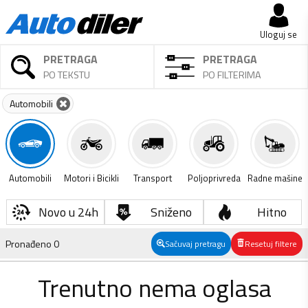
Uloguj se
PRETRAGA
PRETRAGA
PO TEKSTU
PO FILTERIMA
Automobili
Automobili
Motori i Bicikli
Transport
Poljoprivreda
Radne mašine
Novo u 24h
Sniženo
Hitno
Pronađeno
0
Sačuvaj pretragu
Resetuj filtere
Trenutno nema oglasa