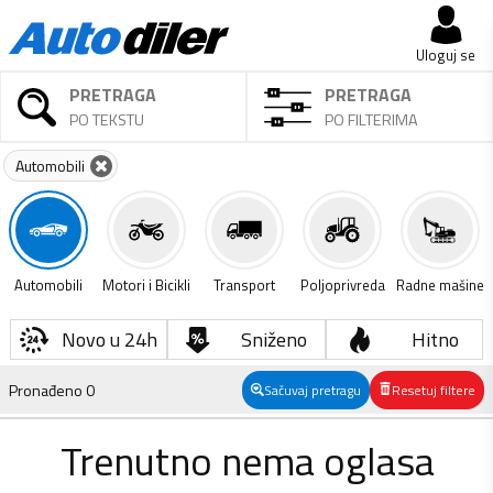
Uloguj se
PRETRAGA
PRETRAGA
PO TEKSTU
PO FILTERIMA
Automobili
Automobili
Motori i Bicikli
Transport
Poljoprivreda
Radne mašine
Novo u 24h
Sniženo
Hitno
Pronađeno
0
Sačuvaj pretragu
Resetuj filtere
Trenutno nema oglasa