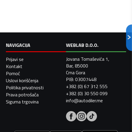
NAVIGACIJA
WEBLAB D.O.O.
Jovana Tomaševića 1,
Prijavi se
Bar, 85000
Kontakt
Crna Gora
Pomoć
PIB: 03007448
Uslovi korišćenja
+382 (0) 67 312 555
Politika privatnosti
+382 (0) 30 550 099
Prava potrošača
info@autodiler.me
Sigurna trgovina