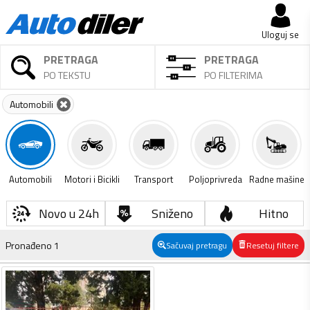
Uloguj se
PRETRAGA
PRETRAGA
PO TEKSTU
PO FILTERIMA
Automobili
Automobili
Motori i Bicikli
Transport
Poljoprivreda
Radne mašine
Novo u 24h
Sniženo
Hitno
Pronađeno
1
Sačuvaj pretragu
Resetuj filtere