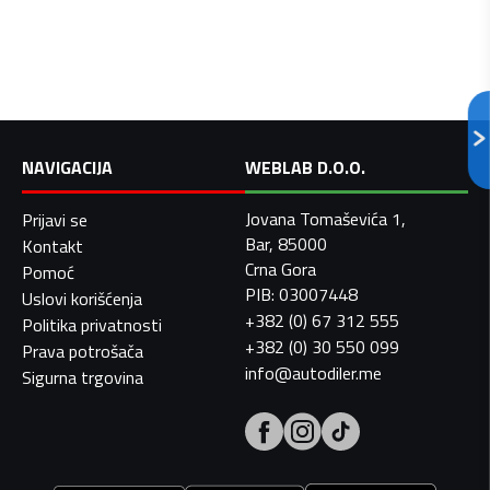
NAVIGACIJA
WEBLAB D.O.O.
Jovana Tomaševića 1,
Prijavi se
Bar, 85000
Kontakt
Crna Gora
Pomoć
PIB: 03007448
Uslovi korišćenja
+382 (0) 67 312 555
Politika privatnosti
+382 (0) 30 550 099
Prava potrošača
info@autodiler.me
Sigurna trgovina