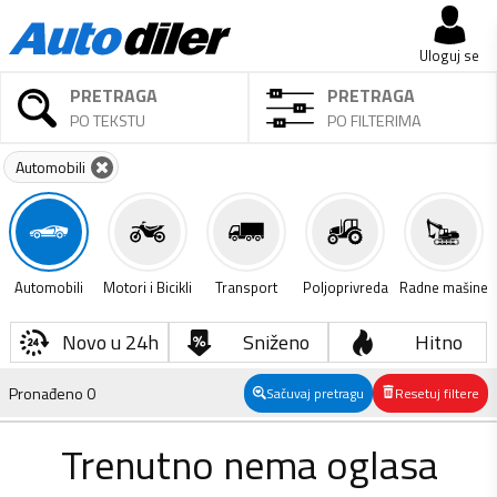
Uloguj se
PRETRAGA
PRETRAGA
PO TEKSTU
PO FILTERIMA
Automobili
Automobili
Motori i Bicikli
Transport
Poljoprivreda
Radne mašine
Novo u 24h
Sniženo
Hitno
Pronađeno
0
Sačuvaj pretragu
Resetuj filtere
Trenutno nema oglasa