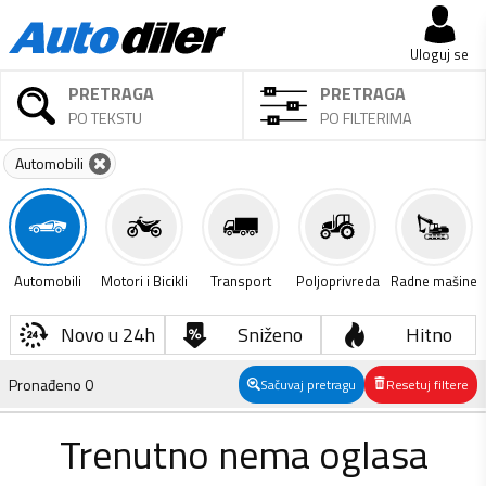
Uloguj se
PRETRAGA
PRETRAGA
PO TEKSTU
PO FILTERIMA
Automobili
Automobili
Motori i Bicikli
Transport
Poljoprivreda
Radne mašine
Novo u 24h
Sniženo
Hitno
Pronađeno
0
Sačuvaj pretragu
Resetuj filtere
Trenutno nema oglasa