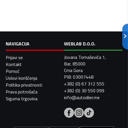
NAVIGACIJA
WEBLAB D.O.O.
Jovana Tomaševića 1,
Prijavi se
Bar, 85000
Kontakt
Crna Gora
Pomoć
PIB: 03007448
Uslovi korišćenja
+382 (0) 67 312 555
Politika privatnosti
+382 (0) 30 550 099
Prava potrošača
info@autodiler.me
Sigurna trgovina