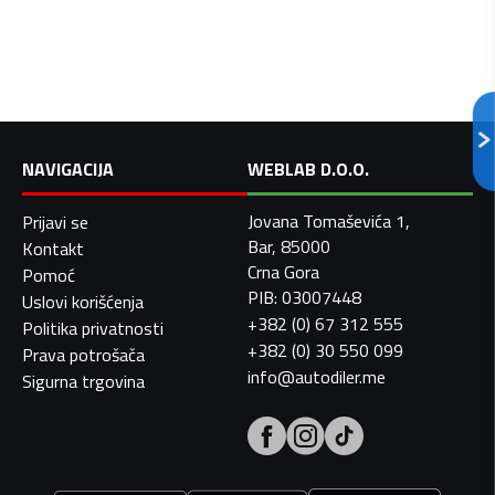
NAVIGACIJA
WEBLAB D.O.O.
Jovana Tomaševića 1,
Prijavi se
Bar, 85000
Kontakt
Crna Gora
Pomoć
PIB: 03007448
Uslovi korišćenja
+382 (0) 67 312 555
Politika privatnosti
+382 (0) 30 550 099
Prava potrošača
info@autodiler.me
Sigurna trgovina