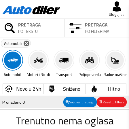
Uloguj se
PRETRAGA
PRETRAGA
PO TEKSTU
PO FILTERIMA
Automobili
Automobili
Motori i Bicikli
Transport
Poljoprivreda
Radne mašine
Novo u 24h
Sniženo
Hitno
Pronađeno
0
Sačuvaj pretragu
Resetuj filtere
Trenutno nema oglasa