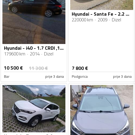
Hyundai - Santa Fe - 2.2 CRDI
220000 km
2009
Dizel
Hyundai - i40 - 1.7 CRDI ,100 KW
179600 km
2014
Dizel
10 500
€
11 300
€
7 800
€
Bar
prije 3 dana
Podgorica
prije 3 dana