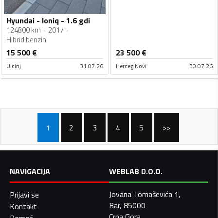
Hyundai - Ioniq - 1.6 gdi
124800 km
2017
Hibrid benzin
15 500
€
23 500
€
Ulcinj
31.07.26
Herceg Novi
30.07.26
1
2
3
4
5
>>
NAVIGACIJA
WEBLAB D.O.O.
Jovana Tomaševića 1,
Prijavi se
Bar, 85000
Kontakt
Crna Gora
Pomoć