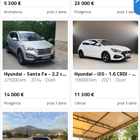
5 300
€
23 000
€
Andrijevica
prije 2 dana
Podgorica
prije 2 dana
Hyundai - Santa Fe - 2.2 crdi 4x4
Hyundai - i30 - 1.6 CRDI - 115 KS
275000 km
2014
Dizel
199000 km
2021
Dizel
14 000
€
11 300
€
Podgorica
prije 3 dana
Cetinje
prije 3 dana