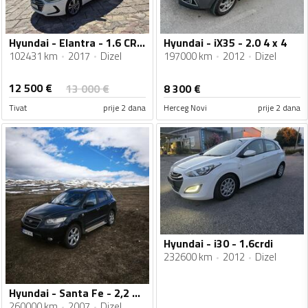
Hyundai - Elantra - 1.6 CRDi GLS
Hyundai - iX35 - 2.0 4 x 4
102431 km
2017
Dizel
197000 km
2012
Dizel
12 500
€
13 000
€
8 300
€
Tivat
prije 2 dana
Herceg Novi
prije 2 dana
Hyundai - i30 - 1.6crdi
232600 km
2012
Dizel
Hyundai - Santa Fe - 2,2 GLS CRDI
260000 km
2007
Dizel