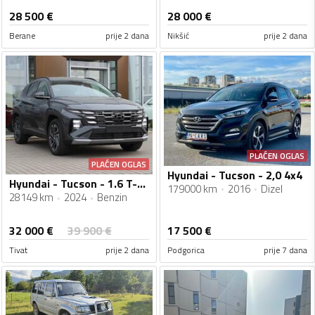
28 500
€
28 000
€
Berane
prije 2 dana
Nikšić
prije 2 dana
PLAĆEN OGLAS
PLAĆEN OGLAS
Hyundai - Tucson - 2,0 4x4
Hyundai - Tucson - 1.6 T-GDI 4WD 7DCT Ultimate Sun
179000 km
2016
Dizel
28149 km
2024
Benzin
32 000
€
39 900
€
17 500
€
Tivat
prije 2 dana
Podgorica
prije 7 dana