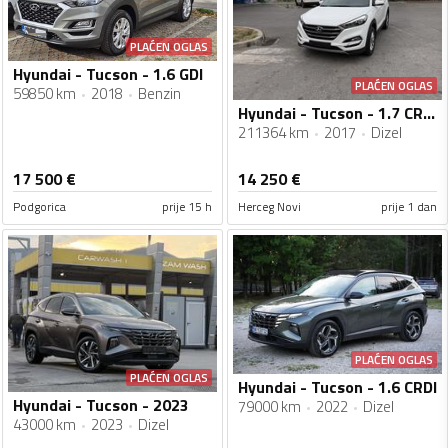
PLAĆEN OGLAS
Hyundai - Tucson - 1.6 GDI
PLAĆEN OGLAS
59850 km
2018
Benzin
Hyundai - Tucson - 1.7 CRDi 2WD
211364 km
2017
Dizel
17 500
€
14 250
€
Podgorica
prije 15 h
Herceg Novi
prije 1 dan
PLAĆEN OGLAS
PLAĆEN OGLAS
Hyundai - Tucson - 1.6 CRDI
Hyundai - Tucson - 2023
79000 km
2022
Dizel
43000 km
2023
Dizel