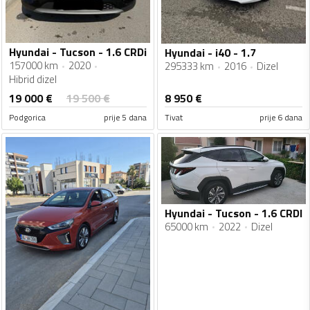
Hyundai - Tucson - 1.6 CRDi
Hyundai - i40 - 1.7
157000 km
2020
295333 km
2016
Dizel
Hibrid dizel
19 000
€
19 500
€
8 950
€
Podgorica
prije 5 dana
Tivat
prije 6 dana
Hyundai - Tucson - 1.6 CRDI
65000 km
2022
Dizel