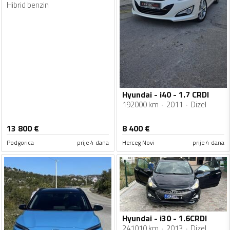
Hibrid benzin
Hyundai - i40 - 1.7 CRDI
192000 km
2011
Dizel
13 800
€
8 400
€
Podgorica
prije 4 dana
Herceg Novi
prije 4 dana
Hyundai - i30 - 1.6CRDI
241010 km
2013
Dizel