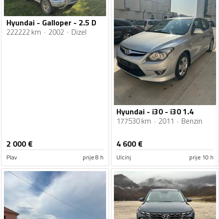
Hyundai - Galloper - 2.5 D
222222 km
2002
Dizel
Hyundai - i30 - i30 1.4
177530 km
2011
Benzin
2 000
€
4 600
€
Plav
prije 8 h
Ulcinj
prije 10 h