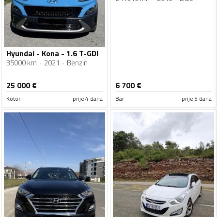
Hyundai - Kona - 1.6 T-GDI
35000 km
2021
Benzin
25 000
€
6 700
€
Kotor
prije 4 dana
Bar
prije 5 dana