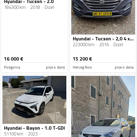
Hyundai - Tucson - 2.0
184300 km
2018
Dizel
Hyundai - Tucson - 2,0 4 x 4
223000 km
2016
Dizel
16 000
€
15 200
€
Podgorica
prije 4 dana
Herceg Novi
prije 4 dana
Hyundai - Bayon - 1.0 T-GDI
51100 km
2023