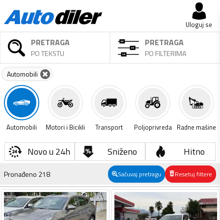
Uloguj se
PRETRAGA
PRETRAGA
PO TEKSTU
PO FILTERIMA
Automobili
Automobili
Motori i Bicikli
Transport
Poljoprivreda
Radne mašine
Novo u 24h
Sniženo
Hitno
Pronađeno
218
Sačuvaj pretragu
Resetuj filtere