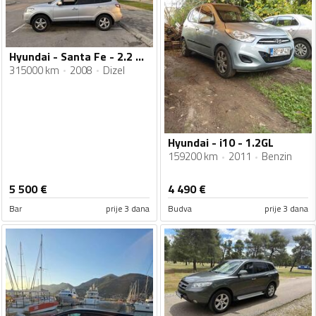
Hyundai - Santa Fe - 2.2 CRDI
315000 km
2008
Dizel
Hyundai - i10 - 1.2GL
159200 km
2011
Benzin
5 500
€
4 490
€
Bar
prije 3 dana
Budva
prije 3 dana