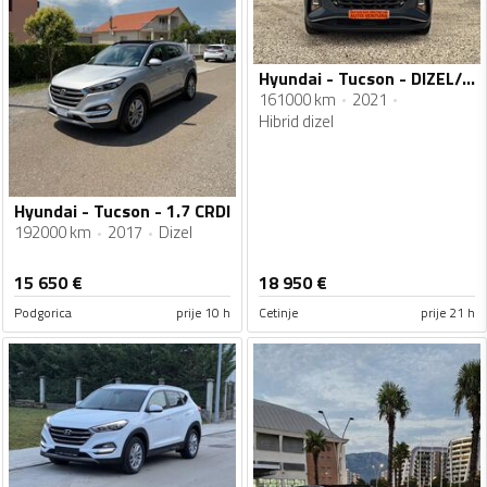
Hyundai - Tucson - DIZEL/HYBRIDE
161000 km
2021
Hibrid dizel
Hyundai - Tucson - 1.7 CRDI
192000 km
2017
Dizel
15 650
€
18 950
€
Podgorica
prije 10 h
Cetinje
prije 21 h