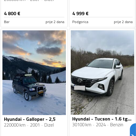
4 800
€
4 999
€
Bar
prije 2 dana
Podgorica
prije 2 dana
Hyundai - Tucson - 1.6 tgdi style
Hyundai - Galloper - 2,5
30100 km
2024
Benzin
220000 km
2001
Dizel