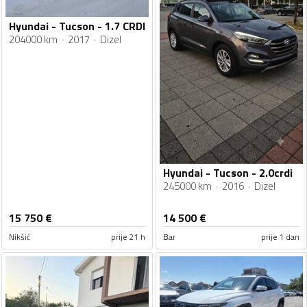
Hyundai - Tucson - 1.7 CRDI
204000 km
2017
Dizel
Hyundai - Tucson - 2.0crdi
245000 km
2016
Dizel
15 750
€
14 500
€
Nikšić
prije 21 h
Bar
prije 1 dan