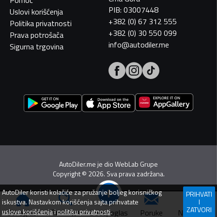
PIB: 03007448
Uslovi korišćenja
+382 (0) 67 312 555
Politika privatnosti
+382 (0) 30 550 099
Prava potrošača
info@autodiler.me
Sigurna trgovina
AutoDiler.me je dio
WebLab Grupe
Copyright
©
2026. Sva prava zadržana.
AutoDiler
koristi kolačiće za pružanje boljeg korisničkog
PRIHVATI
iskustva. Nastavkom korišćenja sajta prihvatate
I
ZATVORI
Pretraga
uslove korišćenja
i
politiku privatnosti
.
Dodaj oglas
Svi oglasi
Poruke
Navigacija