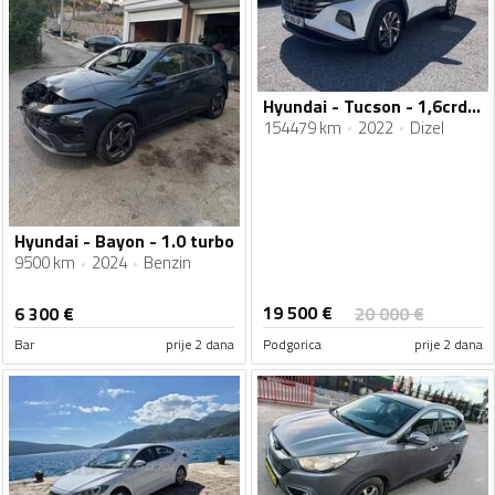
Hyundai - Tucson - 1,6crdi automatik
154479 km
2022
Dizel
Hyundai - Bayon - 1.0 turbo
9500 km
2024
Benzin
19 500
€
6 300
€
20 000
€
Bar
prije 2 dana
Podgorica
prije 2 dana