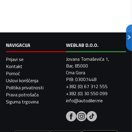
NAVIGACIJA
WEBLAB D.O.O.
Jovana Tomaševića 1,
Prijavi se
Bar, 85000
Kontakt
Crna Gora
Pomoć
PIB: 03007448
Uslovi korišćenja
+382 (0) 67 312 555
Politika privatnosti
+382 (0) 30 550 099
Prava potrošača
info@autodiler.me
Sigurna trgovina