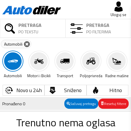
Uloguj se
PRETRAGA
PRETRAGA
PO TEKSTU
PO FILTERIMA
Automobili
Automobili
Motori i Bicikli
Transport
Poljoprivreda
Radne mašine
Novo u 24h
Sniženo
Hitno
Pronađeno
0
Sačuvaj pretragu
Resetuj filtere
Trenutno nema oglasa