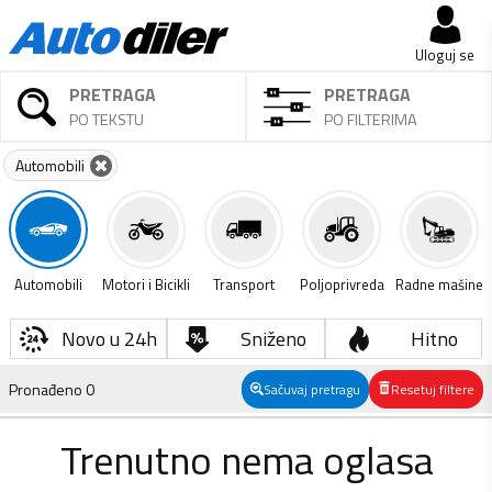
Uloguj se
PRETRAGA
PRETRAGA
PO TEKSTU
PO FILTERIMA
Automobili
Automobili
Motori i Bicikli
Transport
Poljoprivreda
Radne mašine
Novo u 24h
Sniženo
Hitno
Pronađeno
0
Sačuvaj pretragu
Resetuj filtere
Trenutno nema oglasa