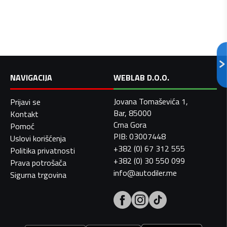
NAVIGACIJA
WEBLAB D.O.O.
Jovana Tomaševića 1,
Prijavi se
Bar, 85000
Kontakt
Crna Gora
Pomoć
PIB: 03007448
Uslovi korišćenja
+382 (0) 67 312 555
Politika privatnosti
+382 (0) 30 550 099
Prava potrošača
info@autodiler.me
Sigurna trgovina