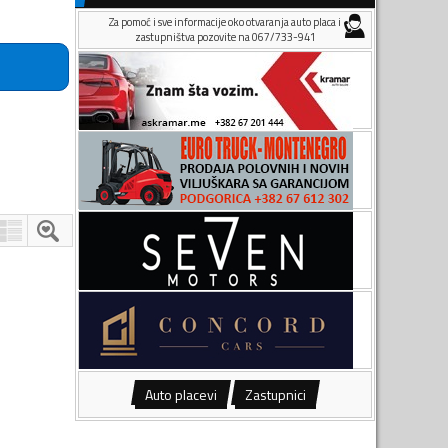
Za pomoć i sve informacije oko otvaranja auto placa i
zastupništva pozovite na 067/733-941
Auto placevi
Zastupnici