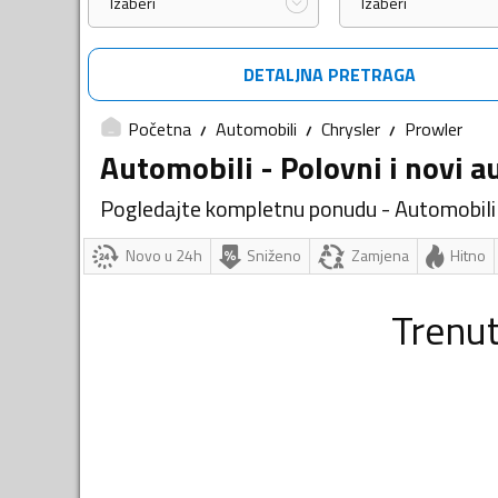
Izaberi
Izaberi
DETALJNA PRETRAGA
Početna
Automobili
Chrysler
Prowler
Automobili - Polovni i novi a
Pogledajte kompletnu ponudu - Automobili
Novo u 24h
Sniženo
Zamjena
Hitno
Trenu