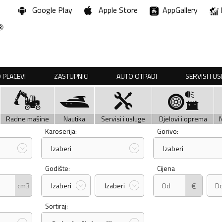
Google Play
Apple Store
AppGallery
 PLACEVI
ZASTUPNICI
AUTO OTPADI
SERVISI I U
Radne mašine
Nautika
Servisi i usluge
Djelovi i oprema
Karoserija:
Gorivo:
Izaberi
Izaberi
Godište:
Cijena
€
cm3
Izaberi
Izaberi
Sortiraj: