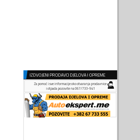
IZDVOJENI PRODAVCI DJELOVA I OPREME
Za pomoć i sve informacije oko otvaranja prodavnice
i otpada pozovite na 067/733-941