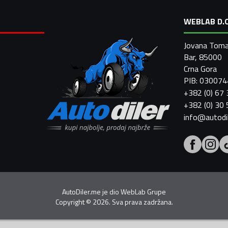
WEBLAB D.O
Jovana Toma
Bar, 85000
Crna Gora
PIB: 03007
+382 (0) 67
+382 (0) 30
info@autodi
AutoDiler.me je dio
WebLab Grupe
Copyright
©
2026. Sva prava zadržana.