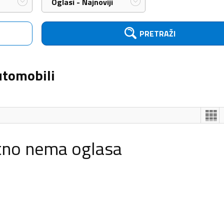
Oglasi - Najnoviji
PRETRAŽI
utomobili
tno nema oglasa