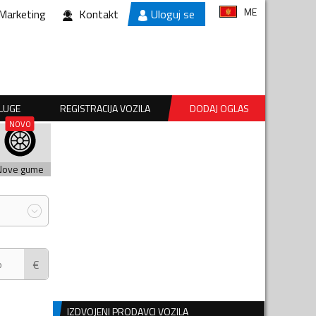
ME
Marketing
Kontakt
Uloguj se
SLUGE
REGISTRACIJA VOZILA
DODAJ OGLAS
Nove gume
€
IZDVOJENI PRODAVCI VOZILA