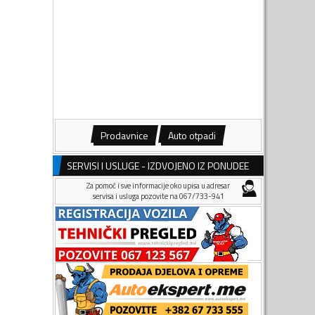
Prodavnice
Auto otpadi
SERVISI I USLUGE - IZDVOJENO IZ PONUDEE
Za pomoć i sve informacije oko upisa u adresar
servisa i usluga pozovite na 067/733-941