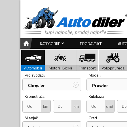
KATEGORIJE
PRODAVNICE
AUTO
Automobili
Motori i Bicikli
Transport
Poljoprivreda
Proizvođači:
Modeli:
Chrysler
Prowler
Kilometraža
Kubikaža
km
km
cm3
Mjenjač:
Grad: