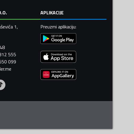
.O.
APLIKACIJE
ševića 1,
Preuzmi aplikaciju
:
448
 312 555
 550 099
ler.me