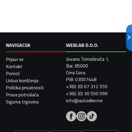
NAVIGACIJA
WEBLAB D.O.O.
Jovana Tomaševića 1,
Prijavi se
Bar, 85000
Kontakt
Crna Gora
Pomoć
PIB: 03007448
Uslovi korišćenja
+382 (0) 67 312 555
Politika privatnosti
+382 (0) 30 550 099
Prava potrošača
info@autodiler.me
Sigurna trgovina