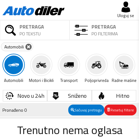
Uloguj se
PRETRAGA
PRETRAGA
PO TEKSTU
PO FILTERIMA
Automobili
Automobili
Motori i Bicikli
Transport
Poljoprivreda
Radne mašine
Novo u 24h
Sniženo
Hitno
Pronađeno
0
Sačuvaj pretragu
Resetuj filtere
Trenutno nema oglasa