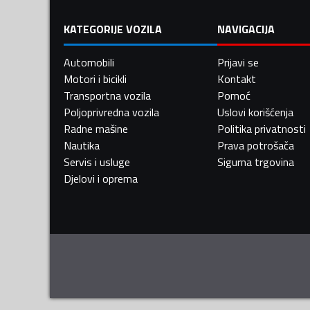
KATEGORIJE VOZILA
NAVIGACIJA
Automobili
Prijavi se
Motori i bicikli
Kontakt
Transportna vozila
Pomoć
Poljoprivredna vozila
Uslovi korišćenja
Radne mašine
Politika privatnosti
Nautika
Prava potrošača
Servis i usluge
Sigurna trgovina
Djelovi i oprema