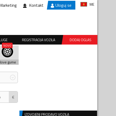
ME
Marketing
Kontakt
Uloguj se
SLUGE
REGISTRACIJA VOZILA
DODAJ OGLAS
Nove gume
€
IZDVOJENI PRODAVCI VOZILA