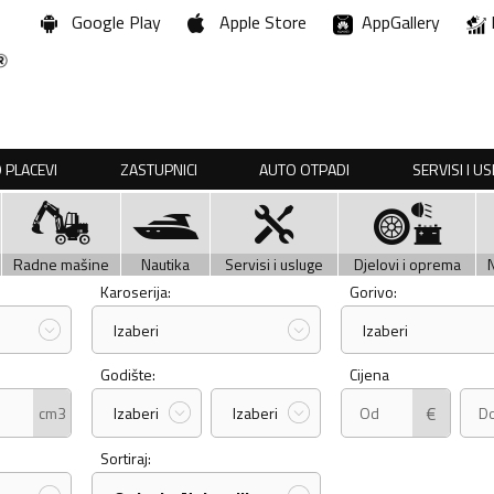
Google Play
Apple Store
AppGallery
 PLACEVI
ZASTUPNICI
AUTO OTPADI
SERVISI I U
Radne mašine
Nautika
Servisi i usluge
Djelovi i oprema
Karoserija:
Gorivo:
Izaberi
Izaberi
Godište:
Cijena
€
cm3
Izaberi
Izaberi
Sortiraj: