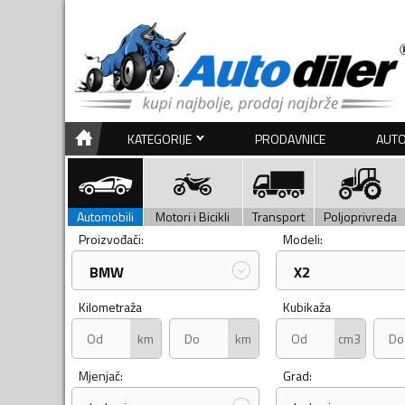
KATEGORIJE
PRODAVNICE
AUTO
Automobili
Motori i Bicikli
Transport
Poljoprivreda
Proizvođači:
Modeli:
BMW
X2
Kilometraža
Kubikaža
km
km
cm3
Mjenjač:
Grad: