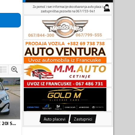
Za pomoć i sve informacije oko otvaranja auto placa i
zastupništva pozovite na 067/733-941
Auto placevi
Zastupnici
BMW - X2 - SDRIVE 20I SPORT