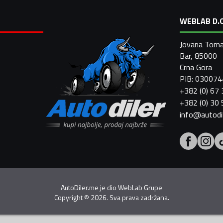
WEBLAB D.O
Jovana Toma
Bar, 85000
Crna Gora
PIB: 03007
+382 (0) 67
+382 (0) 30
info@autodi
AutoDiler.me je dio
WebLab Grupe
Copyright
©
2026. Sva prava zadržana.