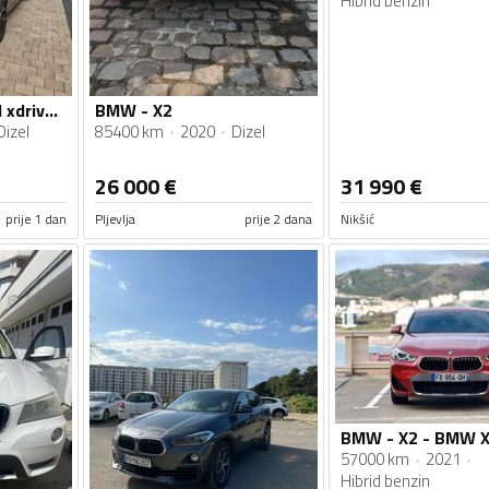
Hibrid benzin
BMW - X2 - X2 2.0d xdrive M sport paket
BMW - X2
Dizel
85400 km
2020
Dizel
26 000
€
31 990
€
prije 1 dan
Pljevlja
prije 2 dana
Nikšić
57000 km
2021
Hibrid benzin