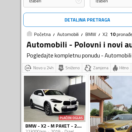
Izaberi
Izaberi
DETALJNA PRETRAGA
Početna
Automobili
BMW
X2
10
pronađe
Automobili - Polovni i novi a
Pogledajte kompletnu ponudu - Automobili
Novo u 24h
Sniženo
Zamjena
Hitno
PLAĆEN OGLAS
BMW - X2 - M PAKET - 2.0 D
223000 km
2019
Dizel