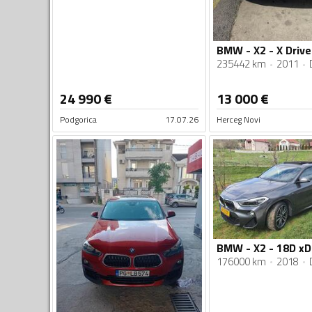
BMW - X2 - X Drive
235442 km
2011
24 990
€
13 000
€
Podgorica
17.07.26
Herceg Novi
BMW - X2 - 18D xD
176000 km
2018