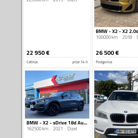
100000 km
2018
22 950
€
26 500
€
Cetinje
prije 14 h
Podgorica
BMW - X2 - sDrive 18d Automatik Sportpaket Business Line -LED - 150 KS
162500 km
2021
Dizel