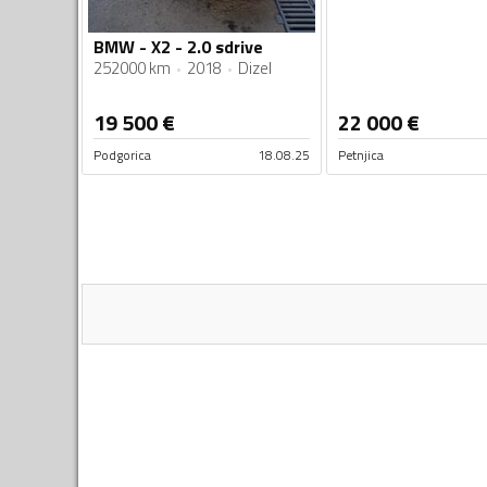
BMW - X2 - 2.0 sdrive
252000 km
2018
Dizel
19 500
€
22 000
€
Podgorica
18.08.25
Petnjica