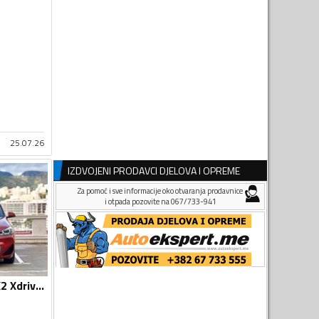
25.07.26
IZDVOJENI PRODAVCI DJELOVA I OPREME
Za pomoć i sve informacije oko otvaranja prodavnice
i otpada pozovite na 067/733-941
BMW - X2 - BMW X2 Xdrive25e Msport