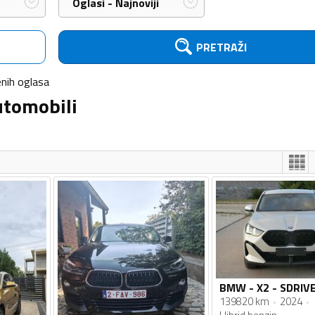
Oglasi - Najnoviji
PRETRAŽI
nih
oglasa
utomobili
139820 km
2024