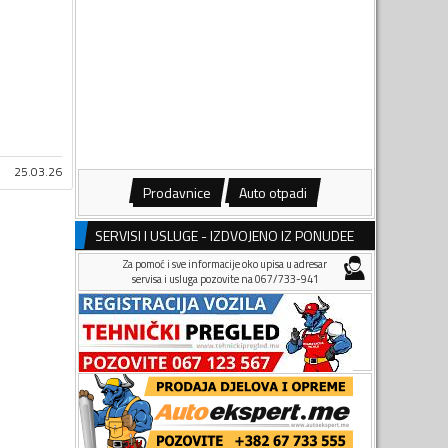
25.03.26
Prodavnice
Auto otpadi
SERVISI I USLUGE - IZDVOJENO IZ PONUDEE
Za pomoć i sve informacije oko upisa u adresar
servisa i usluga pozovite na 067/733-941