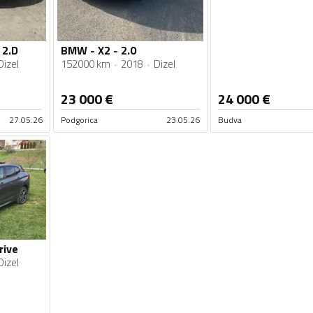
 2.D
BMW - X2 - 2.0
Dizel
152000 km
2018
Dizel
23 000
€
24 000
€
27.05.26
Podgorica
23.05.26
Budva
rive
Dizel