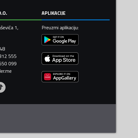
.O.
APLIKACIJE
ševića 1,
Preuzmi aplikaciju
:
448
 312 555
 550 099
ler.me