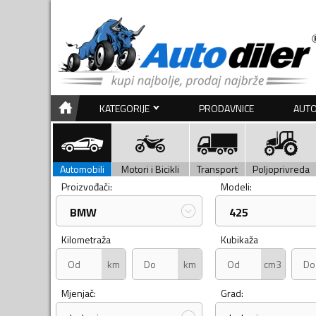
KATEGORIJE
PRODAVNICE
AUTO
Automobili
Motori i Bicikli
Transport
Poljoprivreda
Proizvođači:
Modeli:
BMW
425
Kilometraža
Kubikaža
km
km
cm3
Mjenjač:
Grad: