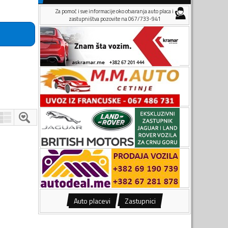
Za pomoć i sve informacije oko otvaranja auto placa i
zastupništva pozovite na 067/733-941
Auto placevi
Zastupnici