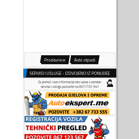
Prodavnice
Auto otpadi
SERVISI I USLUGE - IZDVOJENO IZ PONUDEE
Za pomoć i sve informacije oko upisa u adresar
servisa i usluga pozovite na 067/733-941