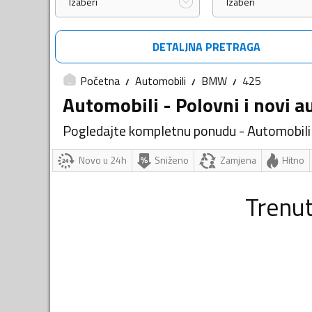
Izaberi
Izaberi
DETALJNA PRETRAGA
Početna
Automobili
BMW
425
Automobili - Polovni i novi a
Pogledajte kompletnu ponudu - Automobili
Novo u 24h
Sniženo
Zamjena
Hitno
Trenu