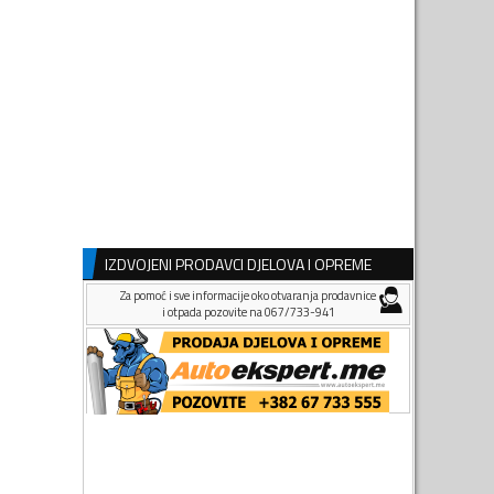
IZDVOJENI PRODAVCI DJELOVA I OPREME
Za pomoć i sve informacije oko otvaranja prodavnice
i otpada pozovite na 067/733-941