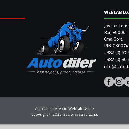
WEBLAB D.O
Jovana Toma
Bar, 85000
Crna Gora
PIB: 03007
+382 (0) 67
+382 (0) 30
info@autodi
AutoDiler.me je dio
WebLab Grupe
Copyright
©
2026. Sva prava zadržana.