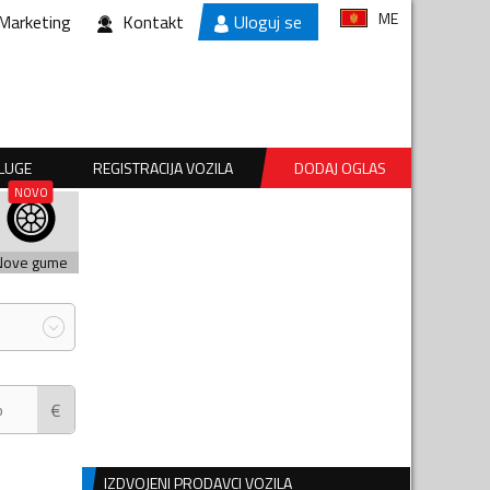
ME
Marketing
Kontakt
Uloguj se
SLUGE
REGISTRACIJA VOZILA
DODAJ OGLAS
Nove gume
€
IZDVOJENI PRODAVCI VOZILA