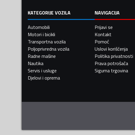
KATEGORIJE VOZILA
NAVIGACIJA
Automobili
Prijavi se
Motori i bicikli
Kontakt
Transportna vozila
Pomoć
Poljoprivredna vozila
Uslovi korišćenja
Radne mašine
Politika privatnosti
Nautika
Prava potrošača
Servis i usluge
Sigurna trgovina
Djelovi i oprema