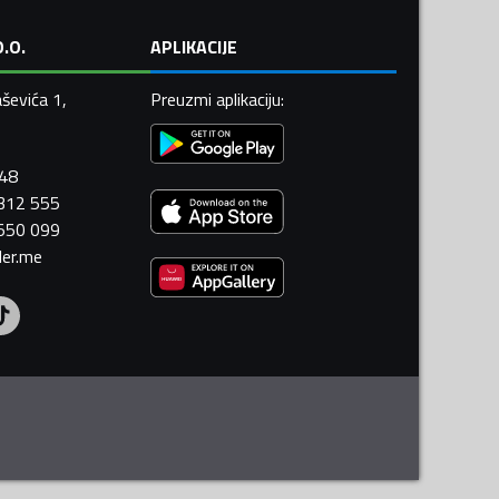
.O.
APLIKACIJE
ševića 1,
Preuzmi aplikaciju
:
448
 312 555
 550 099
ler.me