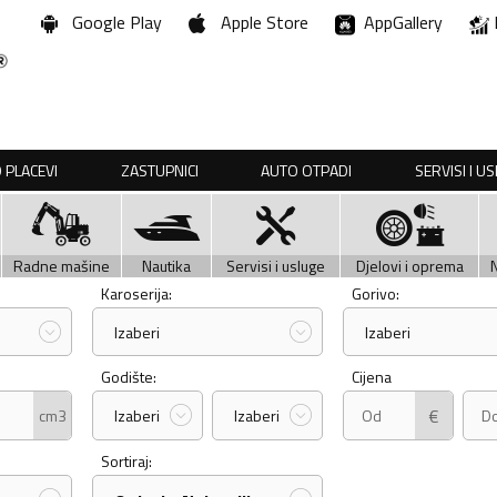
Google Play
Apple Store
AppGallery
 PLACEVI
ZASTUPNICI
AUTO OTPADI
SERVISI I U
Radne mašine
Nautika
Servisi i usluge
Djelovi i oprema
Karoserija:
Gorivo:
Izaberi
Izaberi
Godište:
Cijena
€
cm3
Izaberi
Izaberi
Sortiraj: