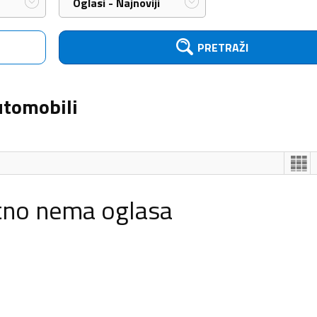
Oglasi - Najnoviji
PRETRAŽI
utomobili
tno nema oglasa