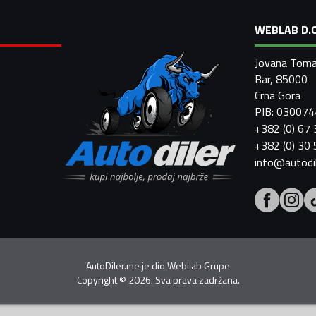
WEBLAB D.O
Jovana Toma
Bar, 85000
Crna Gora
PIB: 03007
+382 (0) 67
+382 (0) 30
info@autodi
AutoDiler.me je dio
WebLab Grupe
Copyright
©
2026. Sva prava zadržana.