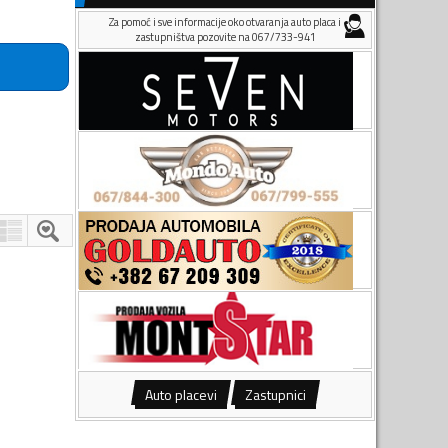
Za pomoć i sve informacije oko otvaranja auto placa i
zastupništva pozovite na 067/733-941
Auto placevi
Zastupnici