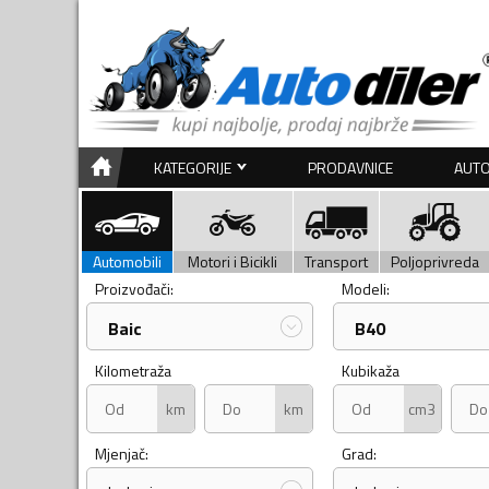
KATEGORIJE
PRODAVNICE
AUTO
Automobili
Motori i Bicikli
Transport
Poljoprivreda
Proizvođači:
Modeli:
Baic
B40
Kilometraža
Kubikaža
km
km
cm3
Mjenjač:
Grad: