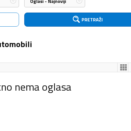
Oglasi - Najnoviji
PRETRAŽI
utomobili
tno nema oglasa