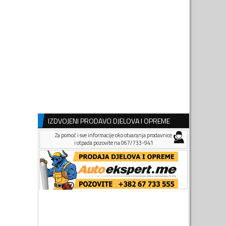
IZDVOJENI PRODAVCI DJELOVA I OPREME
Za pomoć i sve informacije oko otvaranja prodavnice
i otpada pozovite na 067/733-941