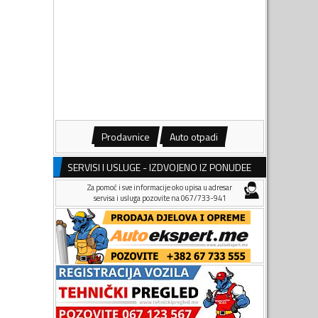
Prodavnice
Auto otpadi
SERVISI I USLUGE - IZDVOJENO IZ PONUDEE
Za pomoć i sve informacije oko upisa u adresar
servisa i usluga pozovite na 067/733-941