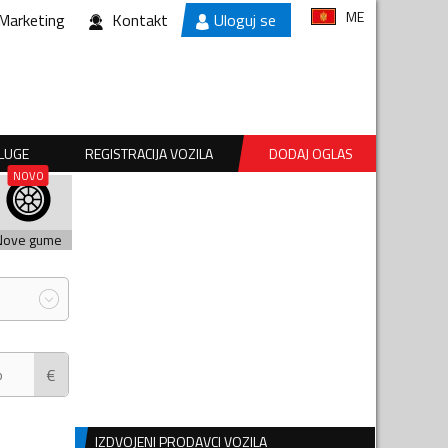
ME
Marketing
Kontakt
Uloguj se
SLUGE
REGISTRACIJA VOZILA
DODAJ OGLAS
Nove gume
€
IZDVOJENI PRODAVCI VOZILA