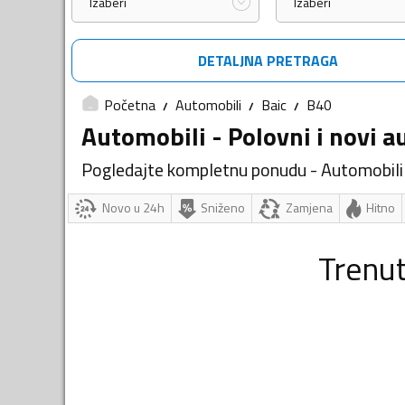
Izaberi
Izaberi
DETALJNA PRETRAGA
Početna
Automobili
Baic
B40
Automobili - Polovni i novi a
Pogledajte kompletnu ponudu - Automobili
Novo u 24h
Sniženo
Zamjena
Hitno
Trenu