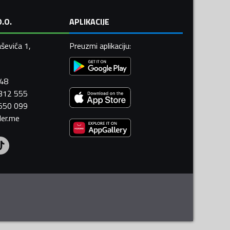
.O.
APLIKACIJE
ševića 1,
Preuzmi aplikaciju
:
448
 312 555
 550 099
ler.me