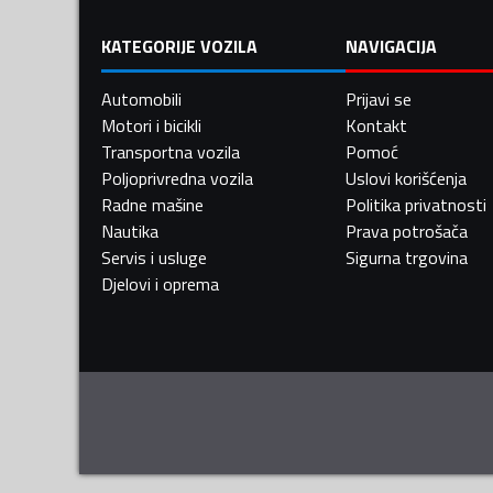
KATEGORIJE VOZILA
NAVIGACIJA
Automobili
Prijavi se
Motori i bicikli
Kontakt
Transportna vozila
Pomoć
Poljoprivredna vozila
Uslovi korišćenja
Radne mašine
Politika privatnosti
Nautika
Prava potrošača
Servis i usluge
Sigurna trgovina
Djelovi i oprema