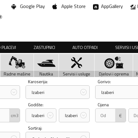
Google Play
Apple Store
AppGallery
 PLACEVI
ZASTUPNICI
AUTO OTPADI
SERVISI I U
Radne mašine
Nautika
Servisi i usluge
Djelovi i oprema
Karoserija:
Gorivo:
Izaberi
Izaberi
Godište:
Cijena
€
cm3
Izaberi
Izaberi
Sortiraj: