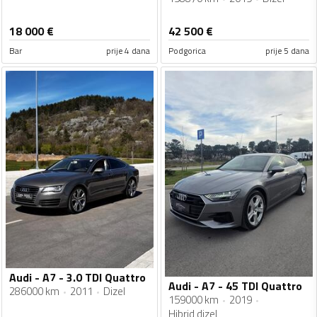
18 000
€
42 500
€
Bar
prije 4 dana
Podgorica
prije 5 dana
Audi - A7 - 3.0 TDI Quattro
Audi - A7 - 45 TDI Quattro
286000 km
2011
Dizel
159000 km
2019
Hibrid dizel