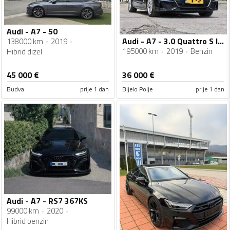
Audi - A7 - 50
Audi - A7 - 3.0 Quattro S line
138000 km
2019
195000 km
2019
Benzin
Hibrid dizel
45 000
€
36 000
€
Budva
prije 1 dan
Bijelo Polje
prije 1 dan
Audi - A7 - RS7 367KS
99000 km
2020
Hibrid benzin