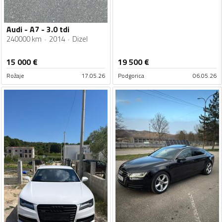
Audi - A7 - 3.0 tdi
240000 km
2014
Dizel
15 000
€
19 500
€
Rožaje
17.05.26
Podgorica
06.05.26