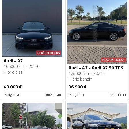
PLAĆEN OGLAS
PLAĆEN OGLAS
Audi - A7
165000 km
2019
Audi - A7 - Audi A7 50 TFSI
Hibrid dizel
128000 km
2021
Hibrid benzin
48 000
€
36 900
€
Podgorica
prije 1 dan
Podgorica
prije 1 dan