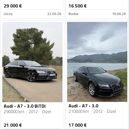
29 000
€
16 500
€
Ulcinj
22.06.26
Budva
19.06.26
Audi - A7 - 3.0
Audi - A7 - 3.0 BiTDI
210000 km
2012
Dizel
290000 km
2012
Dizel
21 000
€
17 000
€