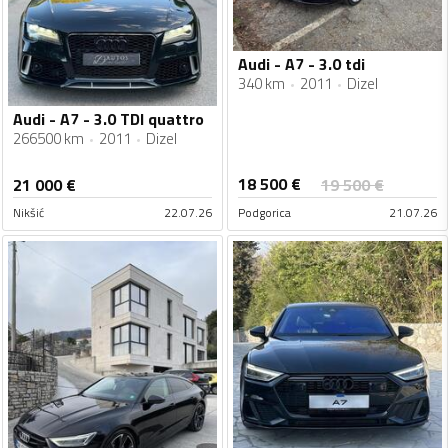
Audi - A7 - 3.0 tdi
340 km
2011
Dizel
Audi - A7 - 3.0 TDI quattro
266500 km
2011
Dizel
18 500
€
21 000
€
19 500
€
Nikšić
22.07.26
Podgorica
21.07.26