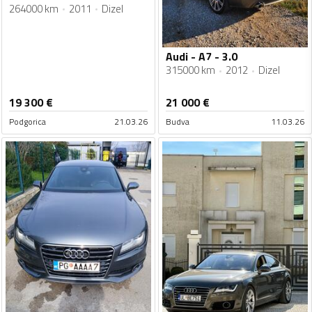
264000 km
2011
Dizel
Audi - A7 - 3.0
315000 km
2012
Dizel
19 300
€
21 000
€
Podgorica
21.03.26
Budva
11.03.26