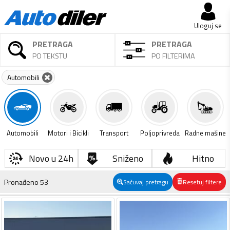
Uloguj se
PRETRAGA
PRETRAGA
PO TEKSTU
PO FILTERIMA
Automobili
Automobili
Motori i Bicikli
Transport
Poljoprivreda
Radne mašine
Novo u 24h
Sniženo
Hitno
Pronađeno
53
Sačuvaj pretragu
Resetuj filtere