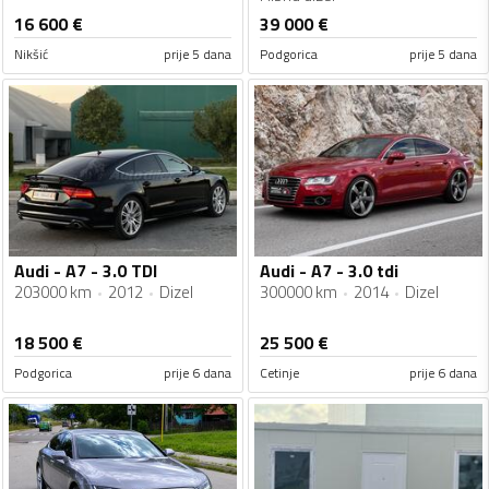
16 600
€
39 000
€
Nikšić
prije 5 dana
Podgorica
prije 5 dana
Audi - A7 - 3.0 TDI
Audi - A7 - 3.0 tdi
203000 km
2012
Dizel
300000 km
2014
Dizel
18 500
€
25 500
€
Podgorica
prije 6 dana
Cetinje
prije 6 dana