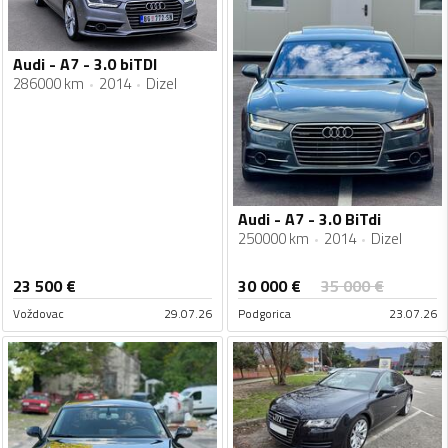
Audi - A7 - 3.0 biTDI
286000 km
2014
Dizel
Audi - A7 - 3.0 BiTdi
250000 km
2014
Dizel
30 000
€
23 500
€
35 000
€
Voždovac
29.07.26
Podgorica
23.07.26