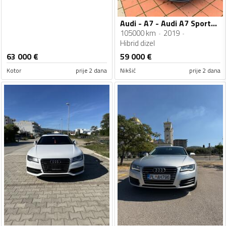
Audi - A7 - Audi A7 Sportback 50 TDI quattro
105000 km
2019
Hibrid dizel
63 000
€
59 000
€
Kotor
prije 2 dana
Nikšić
prije 2 dana