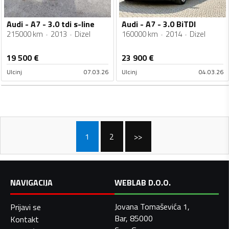
Audi - A7 - 3.0 tdi s-line
Audi - A7 - 3.0 BiTDI
215000 km
2013
Dizel
160000 km
2014
Dizel
19 500
€
23 900
€
Ulcinj
07.03.26
Ulcinj
04.03.26
1
2
>>
NAVIGACIJA
WEBLAB D.O.O.
Jovana Tomaševića 1,
Prijavi se
Bar, 85000
Kontakt