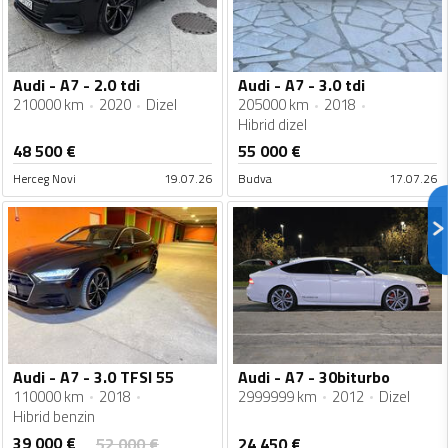
Audi - A7 - 2.0 tdi
Audi - A7 - 3.0 tdi
210000 km
2020
Dizel
205000 km
2018
Hibrid dizel
48 500
€
55 000
€
Herceg Novi
19.07.26
Budva
17.07.26
Audi - A7 - 3.0 TFSI 55
Audi - A7 - 30biturbo
110000 km
2018
2999999 km
2012
Dizel
Hibrid benzin
39 000
€
52 000
€
24 450
€