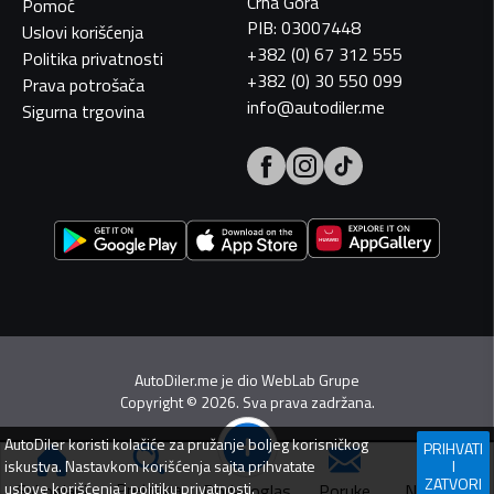
Crna Gora
Pomoć
PIB: 03007448
Uslovi korišćenja
+382 (0) 67 312 555
Politika privatnosti
+382 (0) 30 550 099
Prava potrošača
info@autodiler.me
Sigurna trgovina
AutoDiler.me je dio
WebLab Grupe
Copyright
©
2026. Sva prava zadržana.
AutoDiler
koristi kolačiće za pružanje boljeg korisničkog
PRIHVATI
iskustva. Nastavkom korišćenja sajta prihvatate
I
ZATVORI
Pretraga
uslove korišćenja
i
politiku privatnosti
.
Dodaj oglas
Svi oglasi
Poruke
Navigacija