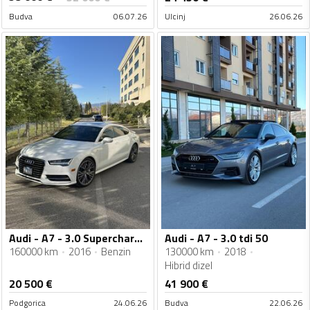
Budva
06.07.26
Ulcinj
26.06.26
Audi - A7 - 3.0 Supercharcer
Audi - A7 - 3.0 tdi 50
160000 km
2016
Benzin
130000 km
2018
Hibrid dizel
20 500
€
41 900
€
Podgorica
24.06.26
Budva
22.06.26