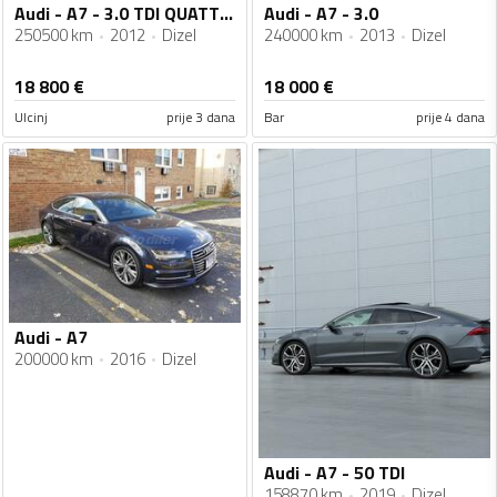
Audi - A7 - 3.0 TDI QUATTRO
Audi - A7 - 3.0
250500 km
2012
Dizel
240000 km
2013
Dizel
18 800
€
18 000
€
Ulcinj
prije 3 dana
Bar
prije 4 dana
Audi - A7
200000 km
2016
Dizel
Audi - A7 - 50 TDI
158870 km
2019
Dizel