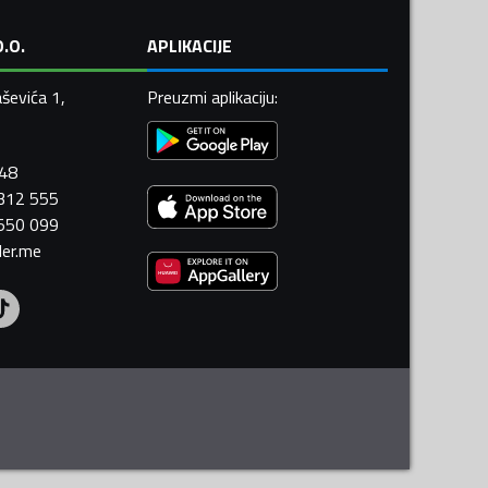
.O.
APLIKACIJE
ševića 1,
Preuzmi aplikaciju
:
448
 312 555
 550 099
ler.me