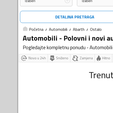
Izaberi
Izaberi
DETALJNA PRETRAGA
Početna
Automobili
Abarth
Ostalo
Automobili - Polovni i novi a
Pogledajte kompletnu ponudu - Automobili
Novo u 24h
Sniženo
Zamjena
Hitno
Trenu