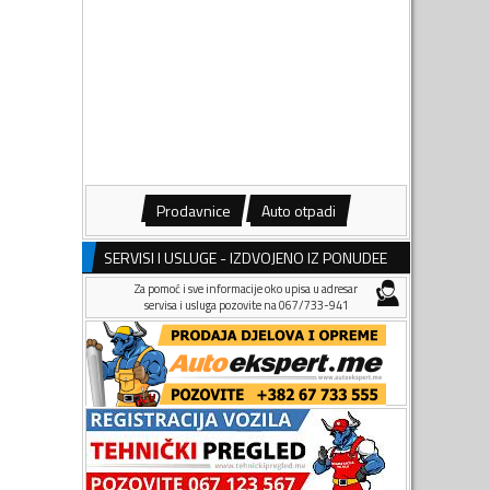
Prodavnice
Auto otpadi
SERVISI I USLUGE - IZDVOJENO IZ PONUDEE
Za pomoć i sve informacije oko upisa u adresar
servisa i usluga pozovite na 067/733-941