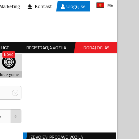
ME
Marketing
Kontakt
Uloguj se
SLUGE
REGISTRACIJA VOZILA
DODAJ OGLAS
Nove gume
€
IZDVOJENI PRODAVCI VOZILA