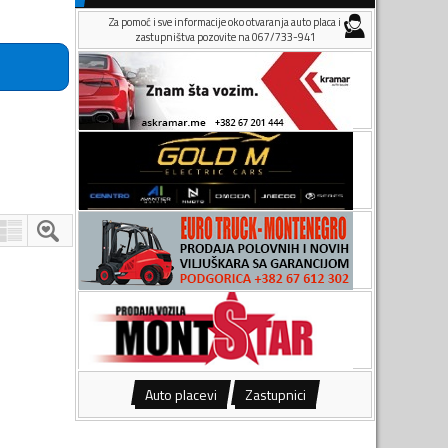
Za pomoć i sve informacije oko otvaranja auto placa i
zastupništva pozovite na 067/733-941
Auto placevi
Zastupnici