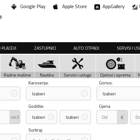
Google Play
Apple Store
AppGallery
 PLACEVI
ZASTUPNICI
AUTO OTPADI
SERVISI I U
Radne mašine
Nautika
Servisi i usluge
Djelovi i oprema
Karoserija:
Gorivo:
Izaberi
Izaberi
Godište:
Cijena
€
cm3
Izaberi
Izaberi
Sortiraj: