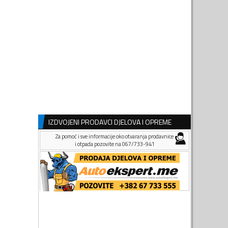
IZDVOJENI PRODAVCI DJELOVA I OPREME
Za pomoć i sve informacije oko otvaranja prodavnice
i otpada pozovite na 067/733-941