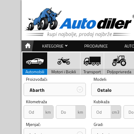
KATEGORIJE
PRODAVNICE
AUTO
Automobili
Motori i Bicikli
Transport
Poljoprivreda
Proizvođači:
Modeli:
Abarth
Ostalo
Kilometraža
Kubikaža
km
km
cm3
Mjenjač:
Grad: