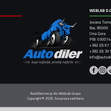
WEBLAB D.O
Jovana Toma
Bar, 85000
Crna Gora
PIB: 03007
+382 (0) 67
+382 (0) 30
info@autodi
AutoDiler.me je dio
WebLab Grupe
Copyright
©
2026. Sva prava zadržana.