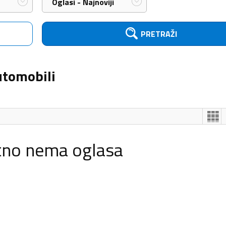
Oglasi - Najnoviji
PRETRAŽI
utomobili
tno nema oglasa