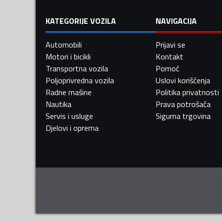
KATEGORIJE VOZILA
NAVIGACIJA
Automobili
Prijavi se
Motori i bicikli
Kontakt
Transportna vozila
Pomoć
Poljoprivredna vozila
Uslovi korišćenja
Radne mašine
Politika privatnosti
Nautika
Prava potrošača
Servis i usluge
Sigurna trgovina
Djelovi i oprema