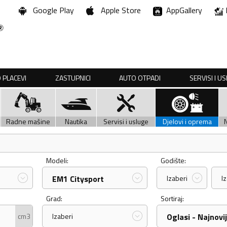
Google Play
Apple Store
AppGallery
 PLACEVI
ZASTUPNICI
AUTO OTPADI
SERVISI I U
Radne mašine
Nautika
Servisi i usluge
Djelovi i oprema
Modeli:
Godište:
EM1 Citysport
Izaberi
I
Grad:
Sortiraj:
cm3
Izaberi
Oglasi - Najnovij