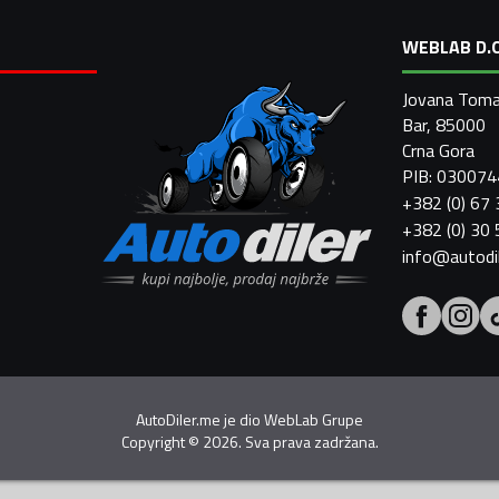
WEBLAB D.O
Jovana Toma
Bar, 85000
Crna Gora
PIB: 03007
+382 (0) 67
+382 (0) 30
info@autodi
AutoDiler.me je dio
WebLab Grupe
Copyright
©
2026. Sva prava zadržana.