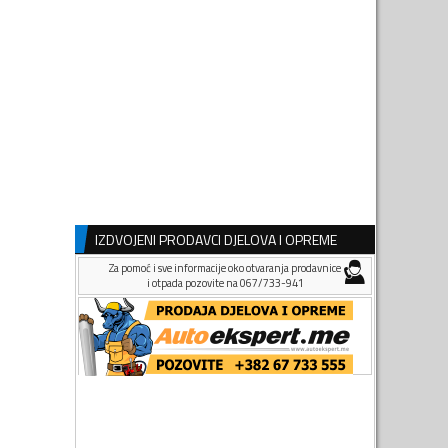
IZDVOJENI PRODAVCI DJELOVA I OPREME
Za pomoć i sve informacije oko otvaranja prodavnice
i otpada pozovite na 067/733-941