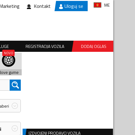
ME
Marketing
Kontakt
Uloguj se
SLUGE
REGISTRACIJA VOZILA
DODAJ OGLAS
Nove gume
zaberi
i
IZDVOJENI PRODAVCI VOZILA