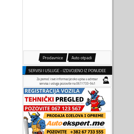
Prodavnice
Auto otpadi
SERVISI I USLUGE - IZDVOJENO IZ PONUDEE
Za pomoć i sve informacije oko upisa u adresar
servisa i usluga pozovite na 067/733-941