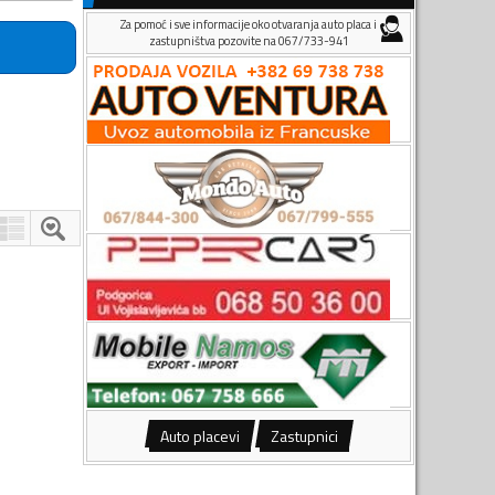
Za pomoć i sve informacije oko otvaranja auto placa i
zastupništva pozovite na 067/733-941
Auto placevi
Zastupnici