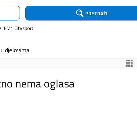
PRETRAŽI
EM1 Citysport
 u djelovima
tno nema oglasa