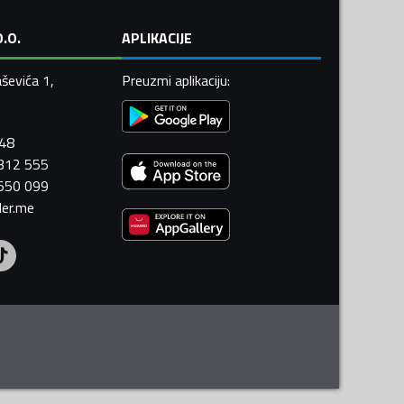
.O.
APLIKACIJE
ševića 1,
Preuzmi aplikaciju
:
448
 312 555
 550 099
ler.me