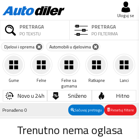
Uloguj se
PRETRAGA
PRETRAGA
PO TEKSTU
PO FILTERIMA
Djelovi i oprema
Automobili u djelovima
Gume
Felne
Felne sa
Ratkapne
Lanci
gumama
Novo u 24h
Sniženo
Hitno
Pronađeno
0
Sačuvaj pretragu
Resetuj filtere
Trenutno nema oglasa