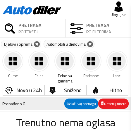
Uloguj se
PRETRAGA
PRETRAGA
PO TEKSTU
PO FILTERIMA
Djelovi i oprema
Automobili u djelovima
Gume
Felne
Felne sa
Ratkapne
Lanci
gumama
Novo u 24h
Sniženo
Hitno
Pronađeno
0
Sačuvaj pretragu
Resetuj filtere
Trenutno nema oglasa