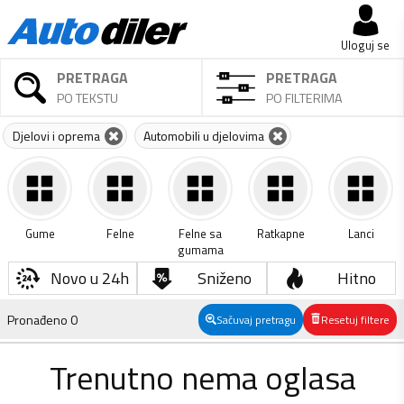
Uloguj se
PRETRAGA
PRETRAGA
PO TEKSTU
PO FILTERIMA
Djelovi i oprema
Automobili u djelovima
Gume
Felne
Felne sa
Ratkapne
Lanci
gumama
Novo u 24h
Sniženo
Hitno
Pronađeno
0
Sačuvaj pretragu
Resetuj filtere
Trenutno nema oglasa