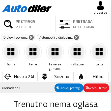
Uloguj se
PRETRAGA
PRETRAGA
PO TEKSTU
PO FILTERIMA
Djelovi i oprema
Automobili u djelovima
Gume
Felne
Felne sa
Ratkapne
Lanci
gumama
Novo u 24h
Sniženo
Hitno
Pronađeno
0
Sačuvaj pretragu
Resetuj filtere
Trenutno nema oglasa