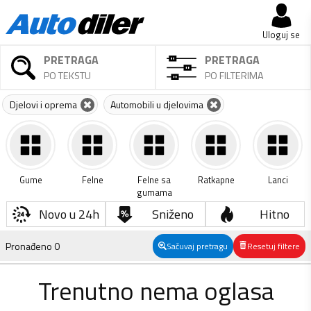
Uloguj se
PRETRAGA
PRETRAGA
PO TEKSTU
PO FILTERIMA
Djelovi i oprema
Automobili u djelovima
Gume
Felne
Felne sa
Ratkapne
Lanci
gumama
Novo u 24h
Sniženo
Hitno
Pronađeno
0
Sačuvaj pretragu
Resetuj filtere
Trenutno nema oglasa