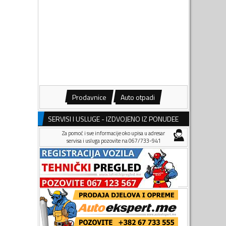
Prodavnice
Auto otpadi
SERVISI I USLUGE - IZDVOJENO IZ PONUDEE
Za pomoć i sve informacije oko upisa u adresar
servisa i usluga pozovite na 067/733-941