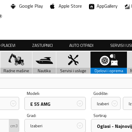
Google Play
Apple Store
AppGallery
 PLACEVI
ZASTUPNICI
AUTO OTPADI
SERVISI I U
Radne mašine
Nautika
Servisi i usluge
Djelovi i oprema
Modeli:
Godište:
E 55 AMG
Izaberi
I
Grad:
Sortiraj:
cm3
Izaberi
Oglasi - Najnovij