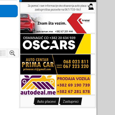
Za pomoć i sve informacije oko otvaranja auto placa i
zastupništva pozovite na 067/733-941
Auto placevi
Zastupnici