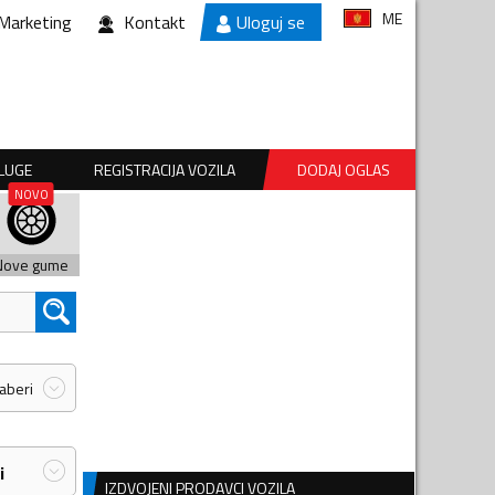
ME
Marketing
Kontakt
Uloguj se
SLUGE
REGISTRACIJA VOZILA
DODAJ OGLAS
Nove gume
zaberi
i
IZDVOJENI PRODAVCI VOZILA