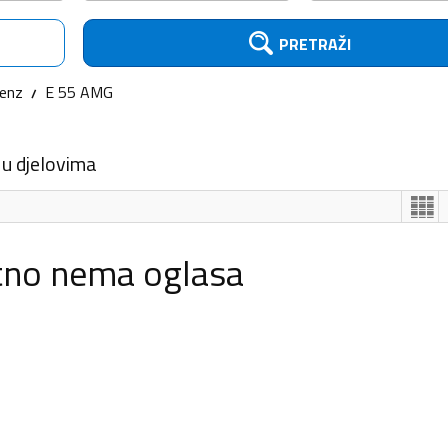
PRETRAŽI
enz
E 55 AMG
 u djelovima
tno nema oglasa