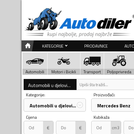
KATEGORIJE
PRODAVNICE
AUTO
Automobili
Motori i Bicikli
Transport
Poljoprivreda
Automobili u djelovima
Kategorije:
Proizvođači:
Automobili u djelovima
Mercedes Benz
Cijena
Kubikaža
€
€
cm3