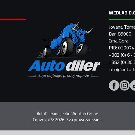
WEBLAB D.O
Jovana Toma
Bar, 85000
Crna Gora
PIB: 03007
+382 (0) 67
+382 (0) 30
info@autodi
AutoDiler.me je dio
WebLab Grupe
Copyright
©
2026. Sva prava zadržana.