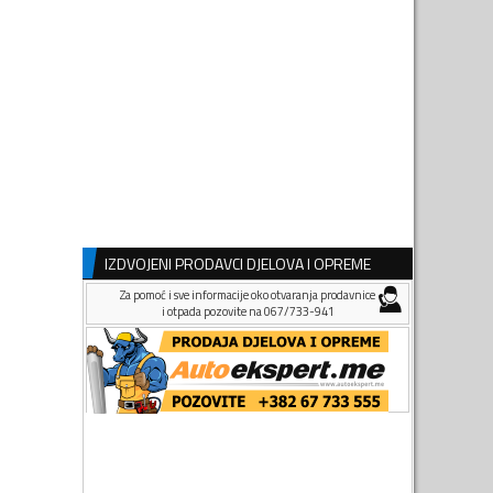
IZDVOJENI PRODAVCI DJELOVA I OPREME
Za pomoć i sve informacije oko otvaranja prodavnice
i otpada pozovite na 067/733-941