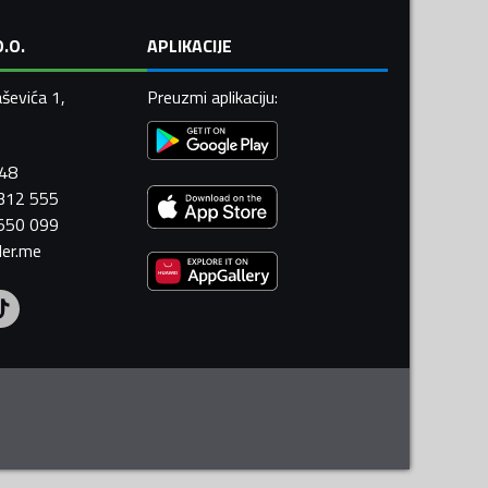
.O.
APLIKACIJE
ševića 1,
Preuzmi aplikaciju
:
448
 312 555
 550 099
ler.me