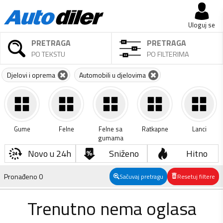
Uloguj se
PRETRAGA
PRETRAGA
PO TEKSTU
PO FILTERIMA
Djelovi i oprema
Automobili u djelovima
Gume
Felne
Felne sa
Ratkapne
Lanci
gumama
Novo u 24h
Sniženo
Hitno
Pronađeno
0
Sačuvaj pretragu
Resetuj filtere
Trenutno nema oglasa