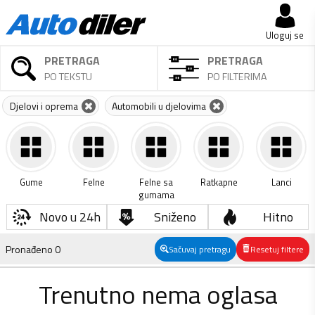
Uloguj se
PRETRAGA
PRETRAGA
PO TEKSTU
PO FILTERIMA
Djelovi i oprema
Automobili u djelovima
Gume
Felne
Felne sa
Ratkapne
Lanci
gumama
Novo u 24h
Sniženo
Hitno
Pronađeno
0
Sačuvaj pretragu
Resetuj filtere
Trenutno nema oglasa