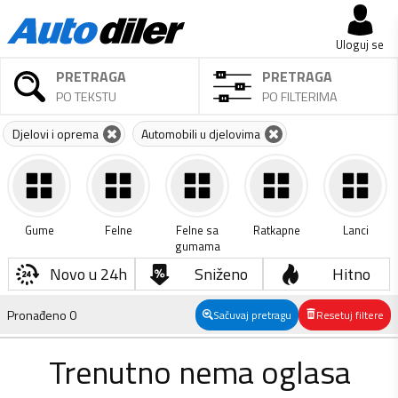
Uloguj se
PRETRAGA
PRETRAGA
PO TEKSTU
PO FILTERIMA
Djelovi i oprema
Automobili u djelovima
Gume
Felne
Felne sa
Ratkapne
Lanci
gumama
Novo u 24h
Sniženo
Hitno
Pronađeno
0
Sačuvaj pretragu
Resetuj filtere
Trenutno nema oglasa