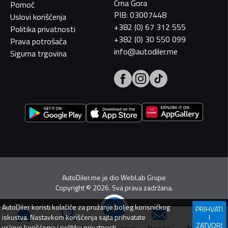
Crna Gora
Pomoć
PIB: 03007448
Uslovi korišćenja
+382 (0) 67 312 555
Politika privatnosti
+382 (0) 30 550 099
Prava potrošača
info@autodiler.me
Sigurna trgovina
AutoDiler.me je dio
WebLab Grupe
Copyright
©
2026. Sva prava zadržana.
AutoDiler
koristi kolačiće za pružanje boljeg korisničkog
PRIHVATI
iskustva. Nastavkom korišćenja sajta prihvatate
I
ZATVORI
Pretraga
uslove korišćenja
i
politiku privatnosti
.