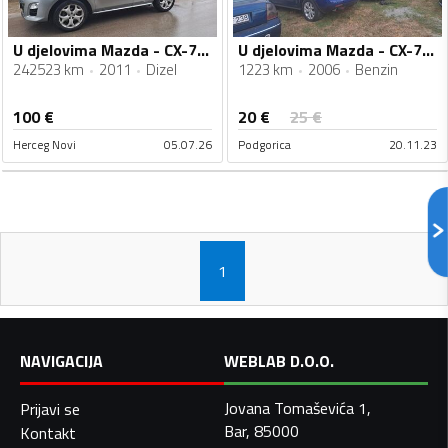
U djelovima Mazda - CX-7 23
U djelovima Mazda - CX-7 2.2d
1223 km
2006
Benzin
242523 km
2011
Dizel
20
€
100
€
25
€
Herceg Novi
05.07.26
Podgorica
20.11.23
1
NAVIGACIJA
WEBLAB D.O.O.
Jovana Tomaševića 1,
Prijavi se
Bar, 85000
Kontakt