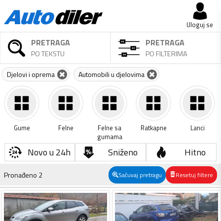
Uloguj se
PRETRAGA
PRETRAGA
PO TEKSTU
PO FILTERIMA
Djelovi i oprema
Automobili u djelovima
Gume
Felne
Felne sa
Ratkapne
Lanci
gumama
Novo u 24h
Sniženo
Hitno
Pronađeno
2
Sačuvaj pretragu
Resetuj filtere