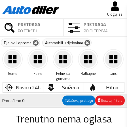
Uloguj se
PRETRAGA
PRETRAGA
PO TEKSTU
PO FILTERIMA
Djelovi i oprema
Automobili u djelovima
Gume
Felne
Felne sa
Ratkapne
Lanci
gumama
Novo u 24h
Sniženo
Hitno
Pronađeno
0
Sačuvaj pretragu
Resetuj filtere
Trenutno nema oglasa