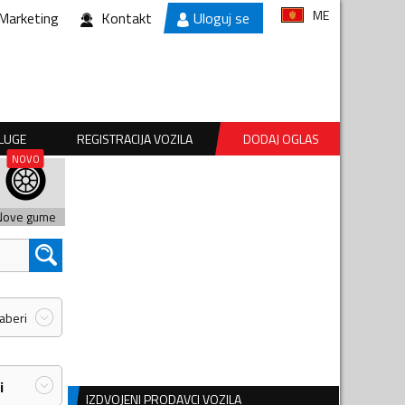
ME
Marketing
Kontakt
Uloguj se
SLUGE
REGISTRACIJA VOZILA
DODAJ OGLAS
Nove gume
zaberi
i
IZDVOJENI PRODAVCI VOZILA