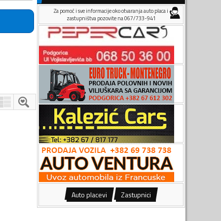
Za pomoć i sve informacije oko otvaranja auto placa i
zastupništva pozovite na 067/733-941
Auto placevi
Zastupnici