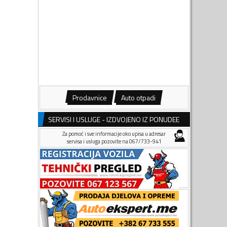
Prodavnice
Auto otpadi
SERVISI I USLUGE - IZDVOJENO IZ PONUDEE
Za pomoć i sve informacije oko upisa u adresar
servisa i usluga pozovite na 067/733-941