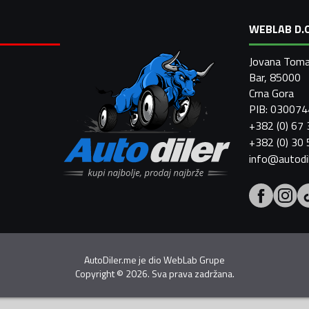
WEBLAB D.O
Jovana Toma
Bar, 85000
Crna Gora
PIB: 03007
+382 (0) 67
+382 (0) 30
info@autodi
AutoDiler.me je dio
WebLab Grupe
Copyright
©
2026. Sva prava zadržana.