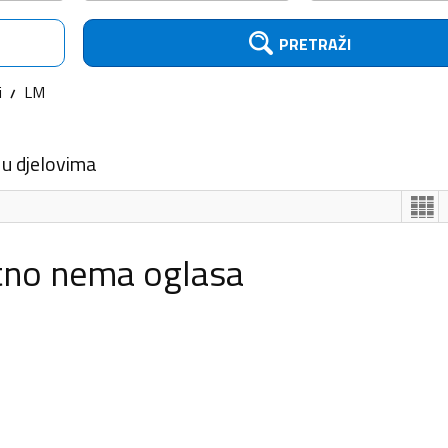
PRETRAŽI
i
LM
 u djelovima
tno nema oglasa