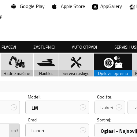
Google Play
Apple Store
AppGallery
 PLACEVI
ZASTUPNICI
AUTO OTPADI
SERVISI I U
Radne mašine
Nautika
Servisi i usluge
Djelovi i oprema
Modeli:
Godište:
LM
Izaberi
I
Grad:
Sortiraj:
cm3
Izaberi
Oglasi - Najnovij