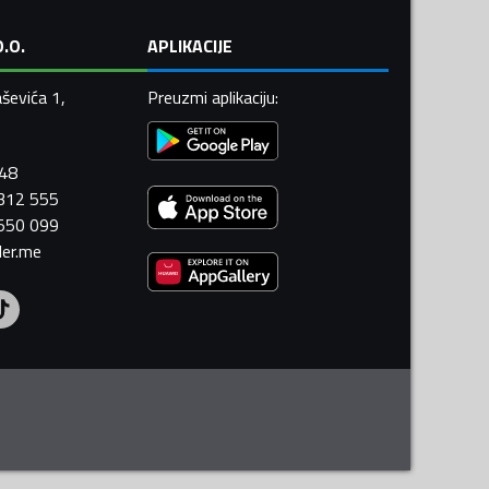
.O.
APLIKACIJE
ševića 1,
Preuzmi aplikaciju
:
448
 312 555
 550 099
ler.me