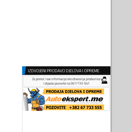
IZDVOJENI PRODAVCI DJELOVA I OPREME
Za pomoć i sve informacije oko otvaranja prodavnice
i otpada pozovite na 067/733-941