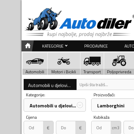
KATEGORIJE
PRODAVNICE
AUTO
Automobili
Motori i Bicikli
Transport
Poljoprivreda
Automobili u djelovima
Kategorije:
Proizvođači:
Automobili u djelovima
Lamborghini
Cijena
Kubikaža
€
€
cm3