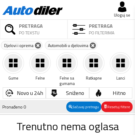
Uloguj se
PRETRAGA
PRETRAGA
PO TEKSTU
PO FILTERIMA
Djelovi i oprema
Automobili u djelovima
Gume
Felne
Felne sa
Ratkapne
Lanci
gumama
Novo u 24h
Sniženo
Hitno
Pronađeno
0
Sačuvaj pretragu
Resetuj filtere
Trenutno nema oglasa