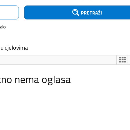
PRETRAŽI
alo
 u djelovima
tno nema oglasa