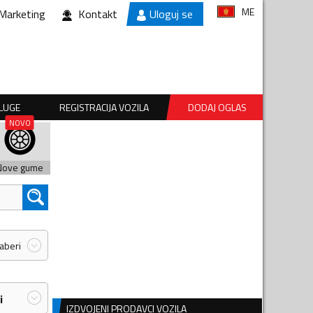
ME
Marketing
Kontakt
Uloguj se
SLUGE
REGISTRACIJA VOZILA
DODAJ OGLAS
Nove gume
zaberi
i
IZDVOJENI PRODAVCI VOZILA