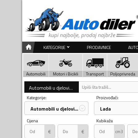
KATEGORIJE
PRODAVNICE
AUTO
Automobili
Motori i Bicikli
Transport
Poljoprivreda
Automobili u djelovima
Kategorije:
Proizvođači:
Automobili u djelovima
Lada
Cijena
Kubikaža
€
€
cm3