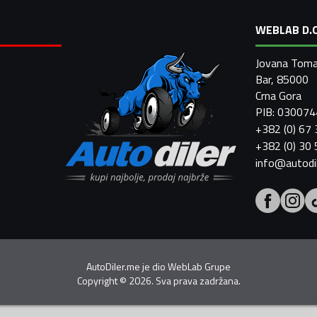
WEBLAB D.O
Jovana Toma
Bar, 85000
Crna Gora
PIB: 03007
+382 (0) 67
+382 (0) 30
info@autodi
AutoDiler.me je dio
WebLab Grupe
Copyright
©
2026. Sva prava zadržana.