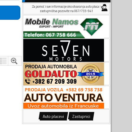
Za pomoć i sve informacije oko otvaranja auto placa i
zastupništva pozovite na 067/733-941
Auto placevi
Zastupnici