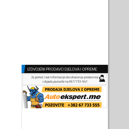
IZDVOJENI PRODAVCI DJELOVA I OPREME
Za pomoć i sve informacije oko otvaranja prodavnice
i otpada pozovite na 067/733-941