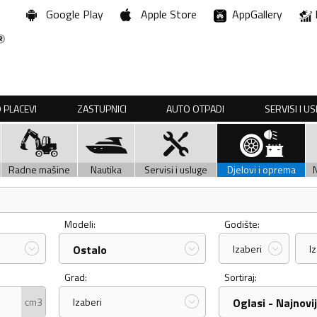
Google Play
Apple Store
AppGallery
 PLACEVI
ZASTUPNICI
AUTO OTPADI
SERVISI I U
Radne mašine
Nautika
Servisi i usluge
Djelovi i oprema
Modeli:
Godište:
Ostalo
Izaberi
I
Grad:
Sortiraj:
cm3
Izaberi
Oglasi - Najnovij