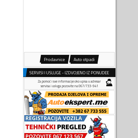
Prodavnice
Auto otpadi
SERVISI I USLUGE - IZDVOJENO IZ PONUDEE
Za pomoć i sve informacije oko upisa u adresar
servisa i usluga pozovite na 067/733-941