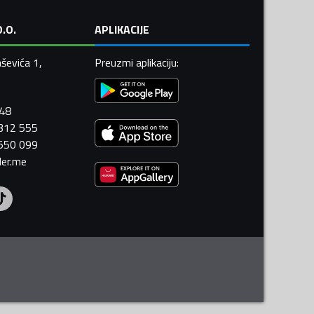
.O.
APLIKACIJE
ševića 1,
Preuzmi aplikaciju
:
448
 312 555
 550 099
ler.me