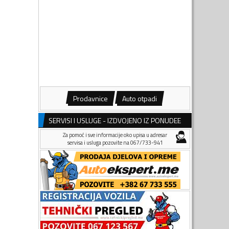
Prodavnice
Auto otpadi
SERVISI I USLUGE - IZDVOJENO IZ PONUDEE
Za pomoć i sve informacije oko upisa u adresar
servisa i usluga pozovite na 067/733-941