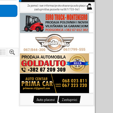
Za pomoć i sve informacije oko otvaranja auto placa i
zastupništva pozovite na 067/733-941
Auto placevi
Zastupnici