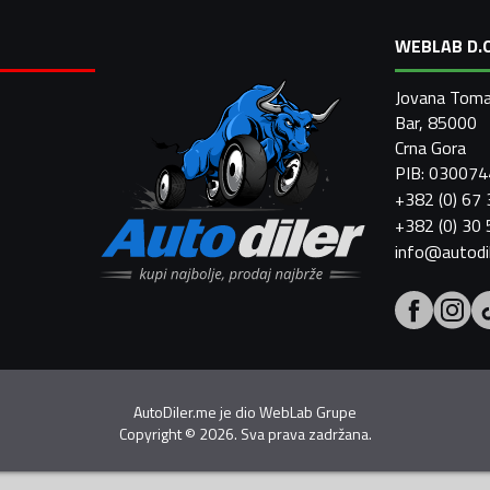
WEBLAB D.O
Jovana Toma
Bar, 85000
Crna Gora
PIB: 03007
+382 (0) 67
+382 (0) 30
info@autodi
AutoDiler.me je dio
WebLab Grupe
Copyright
©
2026. Sva prava zadržana.