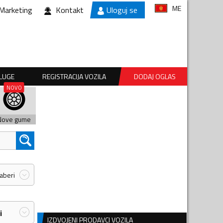
ME
Marketing
Kontakt
Uloguj se
SLUGE
REGISTRACIJA VOZILA
DODAJ OGLAS
Nove gume
zaberi
i
IZDVOJENI PRODAVCI VOZILA