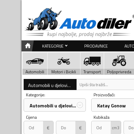
KATEGORIJE
PRODAVNICE
AUTO
Automobili
Motori i Bicikli
Transport
Poljoprivreda
Automobili u djelovima
Kategorije:
Proizvođači:
Automobili u djelovima
Katay Gonow
Cijena
Kubikaža
€
€
cm3