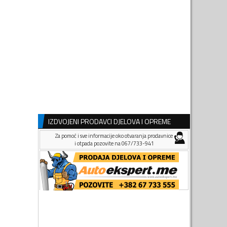
IZDVOJENI PRODAVCI DJELOVA I OPREME
Za pomoć i sve informacije oko otvaranja prodavnice
i otpada pozovite na 067/733-941