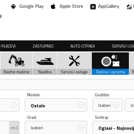
Google Play
Apple Store
AppGallery
 PLACEVI
ZASTUPNICI
AUTO OTPADI
SERVISI I U
Radne mašine
Nautika
Servisi i usluge
Djelovi i oprema
Modeli:
Godište:
Ostalo
Izaberi
I
Grad:
Sortiraj:
cm3
Izaberi
Oglasi - Najnovij