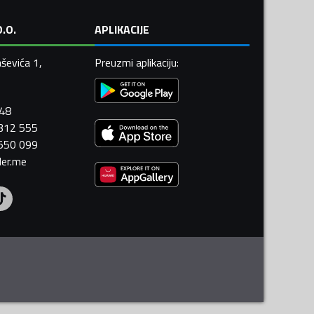
.O.
APLIKACIJE
ševića 1,
Preuzmi aplikaciju
:
448
 312 555
 550 099
ler.me