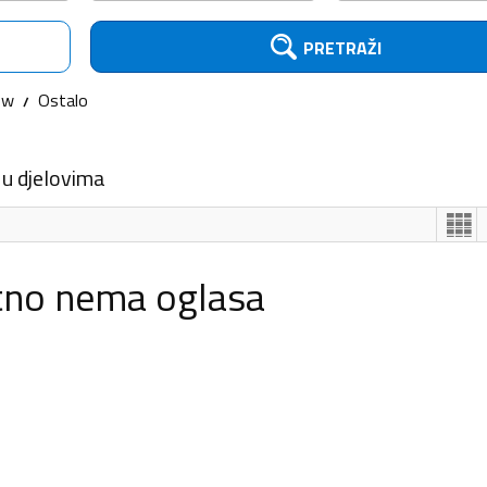
PRETRAŽI
ow
Ostalo
 u djelovima
tno nema oglasa