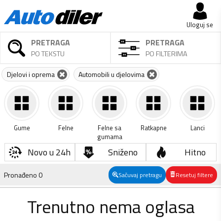
Uloguj se
PRETRAGA
PRETRAGA
PO TEKSTU
PO FILTERIMA
Djelovi i oprema
Automobili u djelovima
Gume
Felne
Felne sa
Ratkapne
Lanci
gumama
Novo u 24h
Sniženo
Hitno
Pronađeno
0
Sačuvaj pretragu
Resetuj filtere
Trenutno nema oglasa