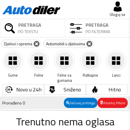
Uloguj se
PRETRAGA
PRETRAGA
PO TEKSTU
PO FILTERIMA
Djelovi i oprema
Automobili u djelovima
Gume
Felne
Felne sa
Ratkapne
Lanci
gumama
Novo u 24h
Sniženo
Hitno
Pronađeno
0
Sačuvaj pretragu
Resetuj filtere
Trenutno nema oglasa