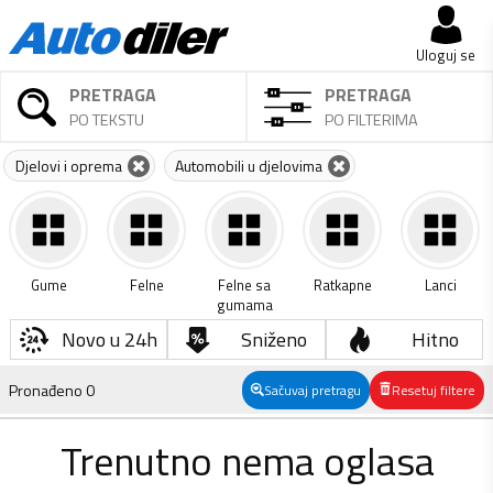
Uloguj se
PRETRAGA
PRETRAGA
PO TEKSTU
PO FILTERIMA
Djelovi i oprema
Automobili u djelovima
Gume
Felne
Felne sa
Ratkapne
Lanci
gumama
Novo u 24h
Sniženo
Hitno
Pronađeno
0
Sačuvaj pretragu
Resetuj filtere
Trenutno nema oglasa