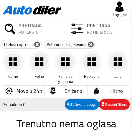
Uloguj se
PRETRAGA
PRETRAGA
PO TEKSTU
PO FILTERIMA
Djelovi i oprema
Automobili u djelovima
Gume
Felne
Felne sa
Ratkapne
Lanci
gumama
Novo u 24h
Sniženo
Hitno
Pronađeno
0
Sačuvaj pretragu
Resetuj filtere
Trenutno nema oglasa