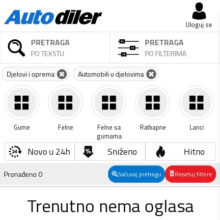
Uloguj se
PRETRAGA
PRETRAGA
PO TEKSTU
PO FILTERIMA
Djelovi i oprema
Automobili u djelovima
Gume
Felne
Felne sa
Ratkapne
Lanci
gumama
Novo u 24h
Sniženo
Hitno
Pronađeno
0
Sačuvaj pretragu
Resetuj filtere
Trenutno nema oglasa